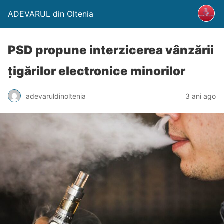
ADEVARUL din Oltenia
PSD propune interzicerea vânzării
ţigărilor electronice minorilor
adevaruldinoltenia
3 ani ago