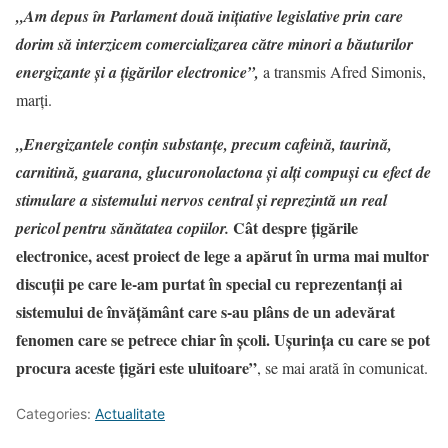
„Am depus în Parlament două inițiative legislative prin care
dorim să interzicem comercializarea către minori a băuturilor
energizante și a țigărilor electronice”,
a transmis Afred Simonis,
marți.
„Energizantele conțin substanțe, precum cafeină, taurină,
carnitină, guarana, glucuronolactona și alți compuși cu efect de
stimulare a sistemului nervos central și reprezintă un real
Cât despre țigările
pericol pentru sănătatea copiilor.
electronice, acest proiect de lege a apărut în urma mai multor
discuții pe care le-am purtat în special cu reprezentanți ai
sistemului de învățământ care s-au plâns de un adevărat
fenomen care se petrece chiar în școli. Ușurința cu care se pot
procura aceste țigări este uluitoare”
, se mai arată în comunicat.
Categories:
Actualitate