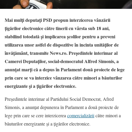
Mai mulţi deputaţi PSD propun interzicerea vânzării
ţigărilor electronice către tinerii cu vârsta sub 18 ani,
stabilind totodată şi implicarea şcolilor pentru a preveni
utilizarea unor astfel de dispozitive în incinta unităţilor de
învăţământ, transmite News.ro. Preşedintele interimar al
Camerei Deputaţilor, social-democratul Alfred Simonis, a
anunţat marţi că a depus în Parlament două proiecte de lege
prin care se va interzice vânzarea către minori a băuturilor
energizante şi a ţigărilor electronice.
Președintele interimar al Partidului Social Democrat, Afred
Simonis, a anunțat depunerea în Parlament a două proiecte de
lege prin care se cere interzicerea
comercializării
către minori a
băuturilor energizante și a țigărilor electronice.