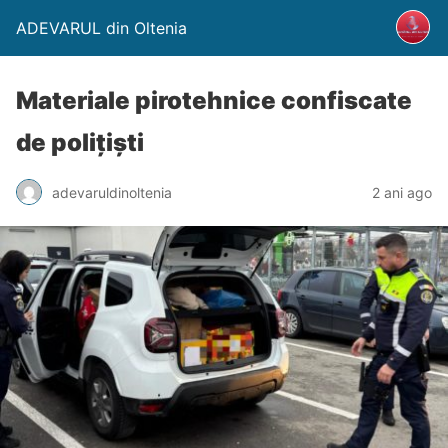
ADEVARUL din Oltenia
Materiale pirotehnice confiscate
de poliţişti
adevaruldinoltenia
2 ani ago