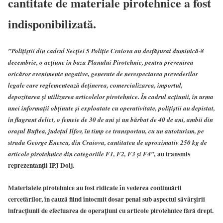
cantitate de materiale pirotehnice a fost
indisponibilizată.
”Poliţiştii din cadrul Secţiei 5 Poliţie Craiova au desfăşurat duminică-8
decembrie, o acţiune în baza Planului Pirotehnic, pentru prevenirea
oricăror evenimente negative, generate de nerespectarea prevederilor
legale care reglementează deţinerea, comercializarea, importul,
depozitarea şi utilizarea articolelor pirotehnice. În cadrul acţiunii, în urma
unei informaţii obţinute şi exploatate cu operativitate, poliţiştii au depistat,
în flagrant delict, o femeie de 30 de ani şi un bărbat de 40 de ani, ambii din
oraşul Buftea, judeţul Ilfov, în timp ce transportau, cu un autoturism, pe
strada George Enescu, din Craiova, cantitatea de aproximativ 250 kg de
au transmis
articole pirotehnice din categoriile F1, F2, F3 și F4”,
reprezentanții IPJ Dolj.
Materialele pirotehnice au fost ridicate în vederea continuării
cercetărilor, în cauză fiind întocmit dosar penal sub aspectul săvârșirii
infracțiunii de efectuarea de operaţiuni cu articole pirotehnice fără drept.