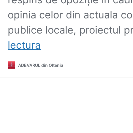
opinia celor din actuala c
publice locale, proiectul
Mario
lectura
De
Mezzo
vrea
ADEVARUL din Oltenia
să
rezolve
problema
câinilor
fără
stăpân.
Consilierii
PSD
resping
proiectul
edilului