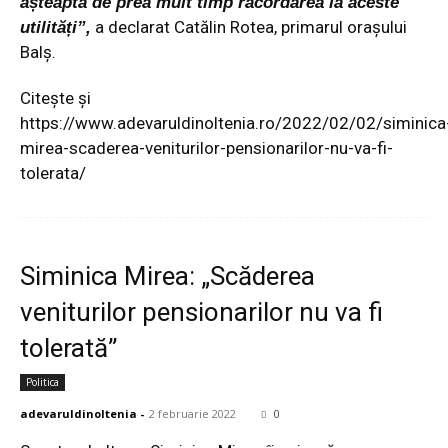
așteaptă de prea mult timp racordarea la aceste
a declarat Catălin Rotea, primarul
orașului
utilități”,
Balș
.
Citește și
https://www.adevaruldinoltenia.ro/2022/02/02/siminica
mirea-scaderea-veniturilor-pensionarilor-nu-va-fi-
tolerata/
Siminica Mirea: „Scăderea
veniturilor pensionarilor nu va fi
tolerată”
Politica
adevaruldinoltenia
-
2 februarie 2022
0