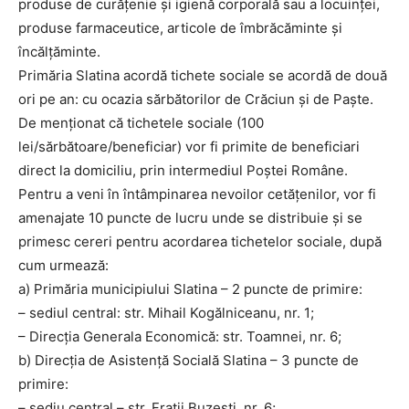
produse de curățenie și igienă corporală sau a locuinței,
produse farmaceutice, articole de îmbrăcăminte și
încălțăminte.
Primăria Slatina acordă tichete sociale se acordă de două
ori pe an: cu ocazia sărbătorilor de Crăciun și de Paște.
De menționat că tichetele sociale (100
lei/sărbătoare/beneficiar) vor fi primite de beneficiari
direct la domiciliu, prin intermediul Poștei Române.
Pentru a veni în întâmpinarea nevoilor cetățenilor, vor fi
amenajate 10 puncte de lucru unde se distribuie și se
primesc cereri pentru acordarea tichetelor sociale, după
cum urmează:
a) Primăria municipiului Slatina – 2 puncte de primire:
– sediul central: str. Mihail Kogălniceanu, nr. 1;
– Direcția Generala Economică: str. Toamnei, nr. 6;
b) Direcția de Asistență Socială Slatina – 3 puncte de
primire:
– sediu central – str. Frații Buzești, nr. 6;