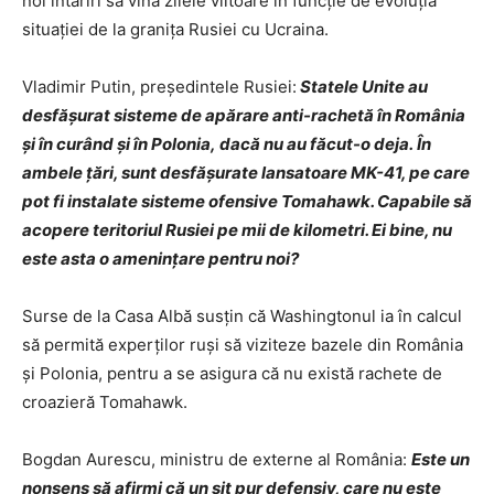
noi întăriri să vină zilele viitoare în funcţie de evoluţia
situaţiei de la graniţa Rusiei cu Ucraina.
Vladimir Putin, președintele Rusiei:
Statele Unite au
desfăşurat sisteme de apărare anti-rachetă în România
şi în curând şi în Polonia, dacă nu au făcut-o deja. În
ambele ţări, sunt desfăşurate lansatoare MK-41, pe care
pot fi instalate sisteme ofensive Tomahawk. Capabile să
acopere teritoriul Rusiei pe mii de kilometri. Ei bine, nu
este asta o ameninţare pentru noi?
Surse de la Casa Albă susţin că Washingtonul ia în calcul
să permită experţilor ruşi să viziteze bazele din România
şi Polonia, pentru a se asigura că nu există rachete de
croazieră Tomahawk.
Bogdan Aurescu, ministru de externe al România:
Este un
nonsens să afirmi că un sit pur defensiv, care nu este