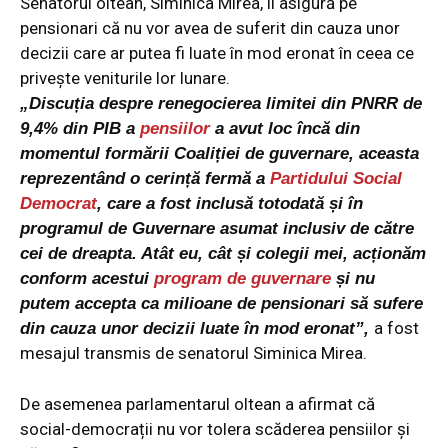
Senatorul oltean,
Siminica Mirea
, îi asigură pe
pensionari
că nu vor avea de suferit din cauza unor
decizii care ar putea fi luate în mod eronat în ceea ce
privește veniturile lor lunare.
„Discuția despre renegocierea limitei din PNRR de
9,4% din PIB a
pensiilor
a avut loc încă din
momentul formării Coaliției de guvernare, aceasta
reprezentând o cerință fermă a
Partidului Social
Democrat
, care a fost inclusă totodată și în
programul de Guvernare asumat inclusiv de către
cei de dreapta. Atât eu, cât și colegii mei, acționăm
conform acestui
program de guvernare
și nu
putem accepta ca milioane de pensionari să sufere
a fost
din cauza unor decizii luate în mod eronat”,
mesajul transmis de senatorul Siminica Mirea.
De asemenea parlamentarul oltean a afirmat că
social-democrații nu vor tolera scăderea pensiilor și