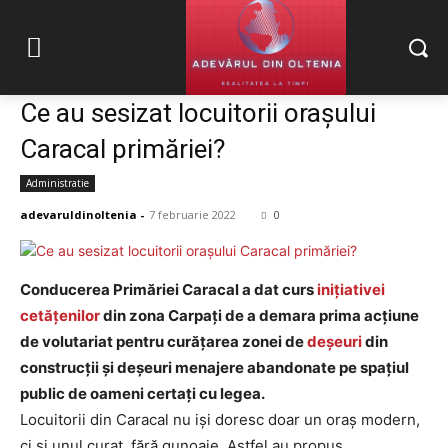
Ce au sesizat locuitorii orașului
Caracal primăriei?
Administratie
adevaruldinoltenia
-
7 februarie 2022
0
Conducerea Primăriei Caracal a dat curs
inițiativei
cetățenilor
din zona Carpați de a demara prima acțiune
de volutariat pentru curățarea zonei de
deșeuri
din
construcții și deșeuri menajere abandonate pe spațiul
public de oameni certați cu legea.
Locuitorii din Caracal nu iși doresc doar un oraș modern,
ci și unul curat, fără gunoaie. Astfel au propus