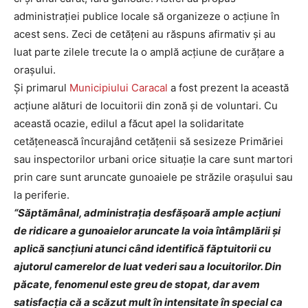
administrației publice locale să organizeze o acțiune în
acest sens. Zeci de cetățeni au răspuns afirmativ și au
luat parte zilele trecute la o amplă acțiune de curățare a
orașului.
Și primarul
Municipiului Caracal
a fost prezent la această
acțiune alături de locuitorii din zonă și de voluntari. Cu
această ocazie, edilul a făcut apel la solidaritate
cetățenească încurajând cetățenii să sesizeze Primăriei
sau inspectorilor urbani orice situație la care sunt martori
prin care sunt aruncate gunoaiele pe străzile orașului sau
la periferie.
“Săptămânal, administrația desfășoară ample acțiuni
de ridicare a gunoaielor aruncate la voia întâmplării și
aplică sancțiuni atunci când identifică făptuitorii cu
ajutorul camerelor de luat vederi sau a locuitorilor. Din
păcate, fenomenul este greu de stopat, dar avem
satisfacția că a scăzut mult în intensitate în special ca