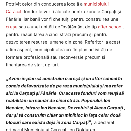
Potrivit celor din conducerea locală a
municipiului
Caracal
, fondurile vor fi alocate pentru zonele Carpați și
Fânărie, iar banii vor fi cheltuiți pentru construirea unei
creșe
sau a unei unități de învățământ de tip
after school
,
pentru reabilitarea a cinci străzi precum și pentru
dezvoltarea resursei umane din zonă. Referitor la acest
ultim aspect, municipalitatea are în plan activități de
formare profesională sau reconversie precum și
finanțarea de start up-uri.
„
Avem în plan să construim o creșă și un after school în
zonele defavorizate de pe raza municipiului și ma refer
aici la Carpați și Fânărie
.
Cu aceste fonduri vom reuși să
reabilităm un număr de cinci străzi: Poporului, Ion
Neculce, Intrare Ion Neculce, Dezrobirii și Aleea Carpați ,
dar și să construim chiar un minibloc în fața celor două
blocuri care există deja în zona Carpați
”,
a declarat
primarul Municipiului Caracal, Ion Doldurea.