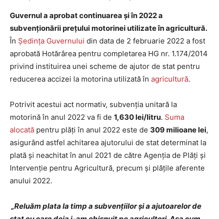
Guvernul a aprobat continuarea și în 2022 a
subvenționării prețului motorinei utilizate în agricultură.
În
Ședința Guvernului
din data de 2 februarie 2022 a fost
aprobată Hotărârea pentru completarea HG nr. 1.174/2014
privind instituirea unei scheme de ajutor de stat pentru
reducerea accizei la motorina utilizată în
agricultură
.
Potrivit acestui act normativ, subvenția unitară la
motorină în anul 2022 va fi de
1,630 lei/litru
.
Suma
alocată
pentru plăți în anul 2022 este de
309 milioane lei
,
asigurând astfel achitarea ajutorului de stat determinat la
plată și neachitat în anul 2021 de către Agenția de Plăți și
Intervenție pentru Agricultură, precum și plățile aferente
anului 2022.
„Reluăm plata la timp a subvenţiilor şi a ajutoarelor de
stat cu care deja i-am obișnuit pe agricultori. Așa cum