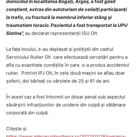
domiciliul în localitatea Bogați, Argeș, a fost găsit
conștient, extras din autoturism de ceilalți participanți
la trafic, cu fractură la membrul inferior stâng și
traumatism toracic. Pacientul a fost transportat la UPU
Slatina”,
au declarat reprezentanții ISU Olt.
La fața locului, s-au deplasat și polițiștii din cadrul
Serviciului Rutier Olt care efectuează cercetări pentru a
afla cu exactitate condițiile în care s-a produs accidentul
rutier. Potrivit IPJ Olt, în cele două mașini se aflau doar
șoferii, doi bărbați cu vârstele de 25 și 61 de ani.
În acest caz a fost întocmit un dosar penal sub aspectul
săvârşirii infracţiunilor de ucidere din culpă și vătămare
corporală din culpă.
Citește și
https://www.adevaruldinoltenia.ro/2022/01/28/romania-