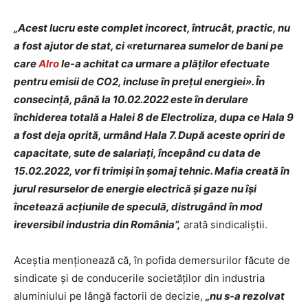
„Acest lucru este complet incorect, întrucât, practic, nu
a fost ajutor de stat, ci «returnarea sumelor de bani pe
care
Alro
le-a achitat ca urmare a plăţilor efectuate
pentru emisii de CO2, incluse în preţul energiei». În
consecinţă, până la 10.02.2022 este în derulare
închiderea totală a Halei 8 de Electroliza, dupa ce Hala 9
a fost deja oprită, urmând Hala 7. După aceste opriri de
capacitate, sute de salariaţi, începând cu data de
15.02.2022, vor fi trimişi în şomaj tehnic. Mafia creată în
jurul resurselor de energie electrică şi gaze nu îşi
încetează acţiunile de speculă, distrugând în mod
ireversibil industria din România”,
arată sindicaliştii.
Aceştia menţionează că, în pofida demersurilor făcute de
sindicate şi de conducerile societăţilor din industria
aluminiului pe lângă factorii de decizie,
„nu s-a rezolvat