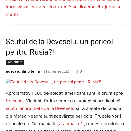
intre-valea-mare-si-jitaru-un-fost-director-din-judet-a-
murit/
Scutul de la Deveselu, un pericol
pentru Rusia?!
Actualitate
adevaruldinoltenia
-
2 februarie 2022
0
Aproximativ 1.000 de soldați americani sunt în drum spre
România
. Vladimir Putin spune cu subiect şi predicat că
scutul antirachetă de la Deveselu
şi rachetele de coastă
din Marea Neagră sunt adevărate pericole. Trupele vor fi
relocate din Germania în
ţara noastră
şi nu este exclus ca