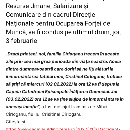
Resurse Umane, Salarizare și
Comunicare din cadrul Direcției
Naționale pentru Ocuparea Forței de
Muncă, va fi condus pe ultimul drum, joi,
3 februarie.
„Dragi prieteni, noi, familia Cîrloganu trecem în aceste
zile prin cea mai grea perioadă din viața noastră. Aceia
dintre dumneavoastră care doriți să ne fiți alături la
înmormântarea tatălui meu, Cristinel Cirloganu, trebuie
să știți că miercuri (02.02.2022) la ora 12 va fi depus la
Capela Catedralei Episcopale Înălțarea Domnului. Joi
(03.02.2022) ora 12 se va ține slujba de înmormântare în
aceeași locație”,
a fost mesajul transmis de Mihai
Cîrloganu, fiul lui Crisitinel Cîrloganu.
Citește și
https://www.adevaruldinoltenia.ro/2022/01/31/accident-