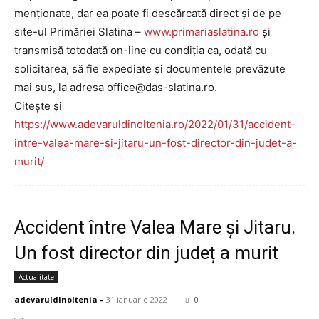
menționate, dar ea poate fi descărcată direct și de pe
site-ul Primăriei Slatina –
www.primariaslatina.ro
și
transmisă totodată on-line cu condiția ca, odată cu
solicitarea, să fie expediate şi documentele prevăzute
mai sus, la adresa office@das-slatina.ro.
Citește și
https://www.adevaruldinoltenia.ro/2022/01/31/accident-
intre-valea-mare-si-jitaru-un-fost-director-din-judet-a-
murit/
Accident între Valea Mare și Jitaru.
Un fost director din județ a murit
Actualitate
adevaruldinoltenia
-
31 ianuarie 2022
0