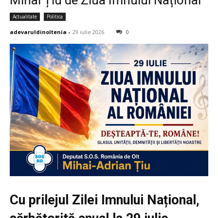
Actualitate
Politica
adevaruldinoltenia
-
29 iulie 2026
0
Cu prilejul Zilei Imnului Național,