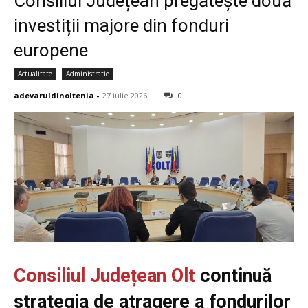
Consiliul Județean pregătește două
investiții majore din fonduri
europene
Actualitate
Administratie
adevaruldinoltenia
-
27 iulie 2026
0
Consiliul Județean Olt
continuă
strategia de atragere a fondurilor