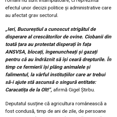
români nu sunt întâmplătoare, ci reprezintă
efectul unor decizii politice și administrative care
au afectat grav sectorul.
„Ieri, Bucureștiul a cunoscut strigătul de
disperare al crescătorilor de ovine. Ciobanii din
toată țara au protestat disperați în fața
ANSVSA, blocați, îngenuncheați și gazați
pentru că au îndrăznit să își ceară drepturile. În
timp ce fermierii își plâng animalele și
falimentul, la vârful instituțiilor care ar trebui
să-i ajute stă ascunsă o singură entitate:
Caracatița de la Olt!”,
afirmă Gigel Știrbu.
Deputatul susține că agricultura românească a
fost condusă, timp de ani de zile, de persoane