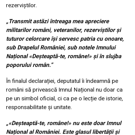
rezerviștilor.
„Transmit astăzi întreaga mea apreciere
militarilor români, veteranilor, rezerviștilor și
tuturor celorcare își servesc patria cu onoare,
sub Drapelul României, sub notele Imnului
Național «Deșteaptă-te, române!» și în slujba
poporului român.”
În finalul declarației, deputatul îi îndeamnă pe
români să privească Imnul Național nu doar ca
pe un simbol oficial, ci ca pe o lecție de istorie,
responsabilitate și unitate.
„«Deșteaptă-te, române!» nu este doar Imnul
Național al României. Este glasul libertății și