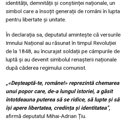
identității, demnității și conștiinței naționale, un
simbol care a însoțit generații de români în lupta
pentru libertate și unitate.
În declarația sa, deputatul amintește că versurile
Imnului Național au răsunat în timpul Revoluției
de la 1848, au încurajat soldații pe câmpurile de
luptă și au devenit simbolul renașterii naționale
după căderea regimului comunist.
„«Deșteaptă-te, române!» reprezintă chemarea
unui popor care, de-a lungul istoriei, a găsit
întotdeauna puterea să se ridice, să lupte și să
își apere libertatea, credința și identitatea”,
afirmă deputatul Mihai-Adrian Țiu.