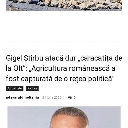
Gigel Știrbu atacă dur „caracatița de
la Olt”: „Agricultura românească a
fost capturată de o rețea politică”
Actualitate
Politica
adevaruldinoltenia
-
31 iulie 2026
0