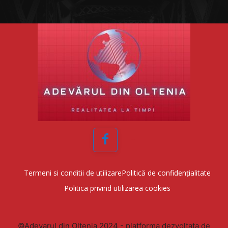
Facebook
Termeni si conditii de utilizare
Politică de confidențialitate
Politica privind utilizarea cookies
©Adevarul din Oltenia 2024 - platforma dezvoltata de