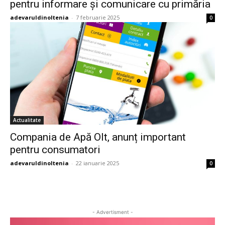
pentru informare și comunicare cu primăria
adevaruldinoltenia
-
7 februarie 2025
0
Actualitate
Compania de Apă Olt, anunț important
pentru consumatori
adevaruldinoltenia
-
22 ianuarie 2025
0
- Advertisment -