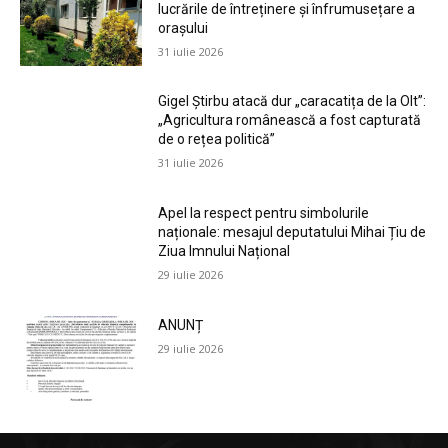
lucrările de întreținere și înfrumusețare a
orașului
31 iulie 2026
Gigel Știrbu atacă dur „caracatița de la Olt”:
„Agricultura românească a fost capturată
de o rețea politică”
31 iulie 2026
Apel la respect pentru simbolurile
naționale: mesajul deputatului Mihai Țiu de
Ziua Imnului Național
29 iulie 2026
ANUNȚ
29 iulie 2026