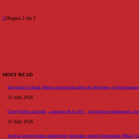
1
2
Pagina 2 din 2
MOST READ
Dezvoltare Urbană Slatina continuă lucrările de întreținere și înfrumusețare
31 iulie 2026
Gigel Știrbu atacă dur „caracatița de la Olt”: „Agricultura românească a fos
31 iulie 2026
Apel la respect pentru simbolurile naționale: mesajul deputatului Mihai Ț