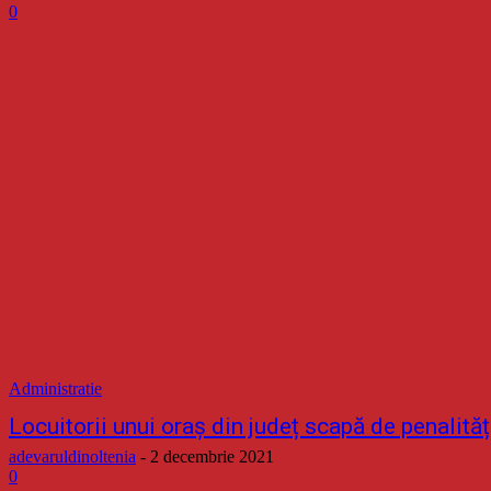
0
Administratie
Locuitorii unui oraș din județ scapă de penalităț
adevaruldinoltenia
-
2 decembrie 2021
0