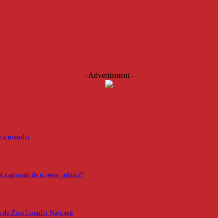
- Advertisment -
 a orașului
t capturată de o rețea politică”
iu de Ziua Imnului Național