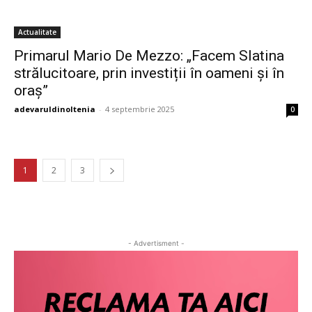
Actualitate
Primarul Mario De Mezzo: „Facem Slatina
strălucitoare, prin investiții în oameni și în
oraș”
adevaruldinoltenia
-
4 septembrie 2025
0
1
2
3
- Advertisment -