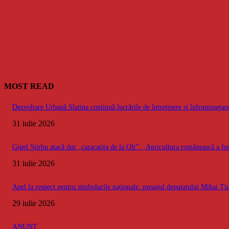
MOST READ
Dezvoltare Urbană Slatina continuă lucrările de întreținere și înfrumusețare
31 iulie 2026
Gigel Știrbu atacă dur „caracatița de la Olt”: „Agricultura românească a fos
31 iulie 2026
Apel la respect pentru simbolurile naționale: mesajul deputatului Mihai Ț
29 iulie 2026
ANUNȚ