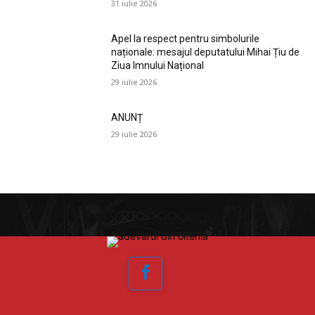
31 iulie 2026
Apel la respect pentru simbolurile
naționale: mesajul deputatului Mihai Țiu de
Ziua Imnului Național
29 iulie 2026
ANUNȚ
29 iulie 2026
Facebook