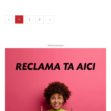
1
2
3
- Advertisment -