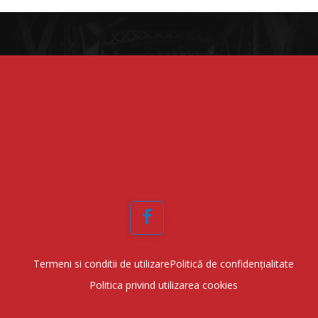
Facebook
Termeni si conditii de utilizare
Politică de confidențialitate
Politica privind utilizarea cookies
©Adevarul din Oltenia 2024 - platforma dezvoltata de
Slask Media