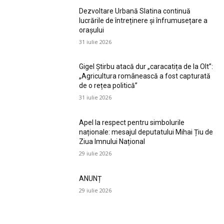
Dezvoltare Urbană Slatina continuă
lucrările de întreținere și înfrumusețare a
orașului
31 iulie 2026
Gigel Știrbu atacă dur „caracatița de la Olt”:
„Agricultura românească a fost capturată
de o rețea politică”
31 iulie 2026
Apel la respect pentru simbolurile
naționale: mesajul deputatului Mihai Țiu de
Ziua Imnului Național
29 iulie 2026
ANUNȚ
29 iulie 2026