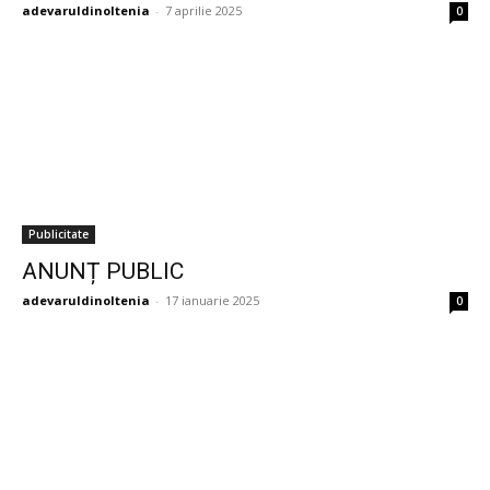
adevaruldinoltenia
-
7 aprilie 2025
0
Publicitate
ANUNȚ PUBLIC
adevaruldinoltenia
-
17 ianuarie 2025
0