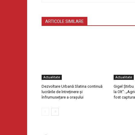
ARTICOLE SIMILARE
Actualitate
Actualitate
Dezvoltare Urbană Slatina continuă
Gigel Știrbu
lucrările de întreținere și
la Olt”: „Ag
înfrumusețare a orașului
fost captura