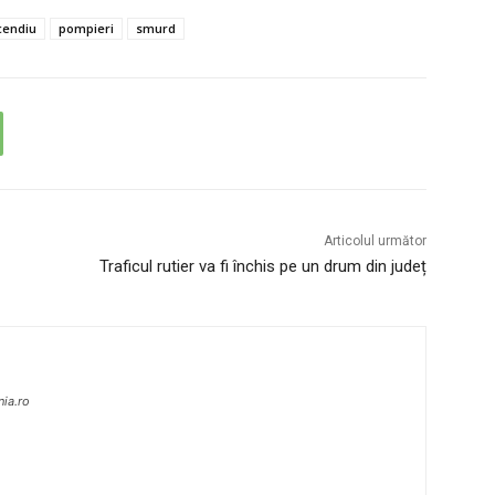
cendiu
pompieri
smurd
Articolul următor
Traficul rutier va fi închis pe un drum din județ
nia.ro