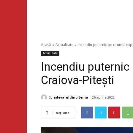
Acasă
Actualitate
Incendiu puternic pe drumul expr
Actualitate
Incendiu puternic
Craiova-Pitești
By
adevaruldinoltenia
26 aprilie 2022
Acțiune