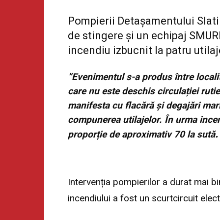
Pompierii Detașamentului Slatin
de stingere și un echipaj SMURD
incendiu izbucnit la patru utilaj
”Evenimentul s-a produs între localit
care nu este deschis circulației ruti
manifesta cu flacără și degajări mar
compunerea utilajelor. În urma incend
proporție de aproximativ 70 la sută
Intervenția pompierilor a durat mai bi
incendiului a fost un scurtcircuit elect