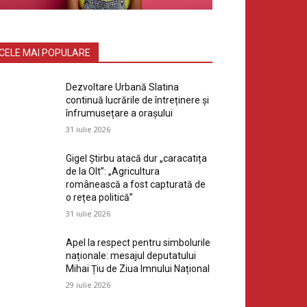
CELE MAI POPULARE
Dezvoltare Urbană Slatina
continuă lucrările de întreținere și
înfrumusețare a orașului
31 iulie 2026
Gigel Știrbu atacă dur „caracatița
de la Olt”: „Agricultura
românească a fost capturată de
o rețea politică”
31 iulie 2026
Apel la respect pentru simbolurile
naționale: mesajul deputatului
Mihai Țiu de Ziua Imnului Național
29 iulie 2026