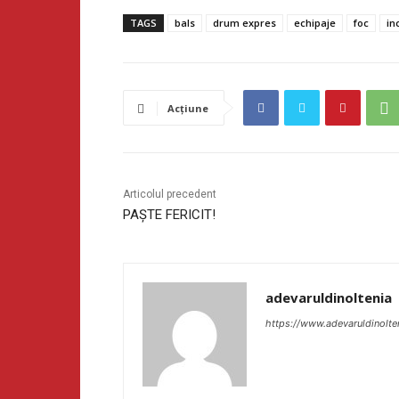
TAGS
bals
drum expres
echipaje
foc
in
Acțiune
Articolul precedent
PAȘTE FERICIT!
adevaruldinoltenia
https://www.adevaruldinolte