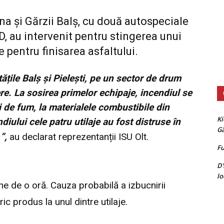
a și Gărzii Balș, cu două autospeciale
, au intervenit pentru stingerea unui
e pentru finisarea asfaltului.
ățile Balș și Pielești, pe un sector de drum
ere. La sosirea primelor echipaje, incendiul se
i de fum, la materialele combustibile din
Ki
iului cele patru utilaje au fost distruse în
G
.
”,
au declarat reprezentanții ISU Olt.
Fu
D
lo
ne de o oră. Cauza probabilă a izbucnirii
ric produs la unul dintre utilaje.