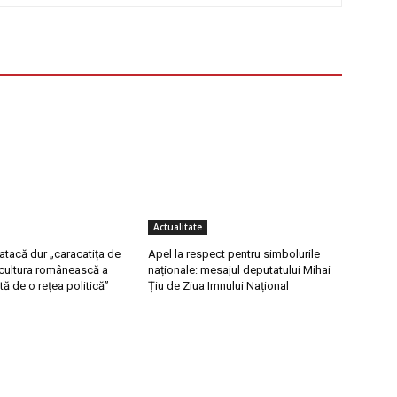
Actualitate
 atacă dur „caracatița de
Apel la respect pentru simbolurile
ricultura românească a
naționale: mesajul deputatului Mihai
tă de o rețea politică”
Țiu de Ziua Imnului Național