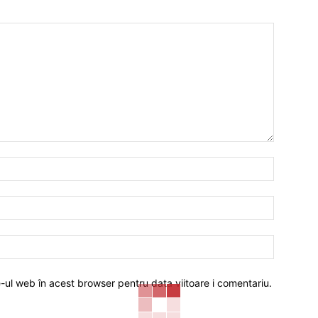
Nume:*
Email:*
Website:
e-ul web în acest browser pentru data viitoare i comentariu.