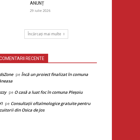
ANUNȚ
29 iulie 2026
Încărcați mai multe
COMENTARII RECENTE
dsZone
Încă un proiect finalizat în comuna
pe
ăneasa
zzy
O casă a luat foc în comuna Pleșoiu
pe
YI
Consultații oftalmologice gratuite pentru
pe
cuitorii din Osica de Jos