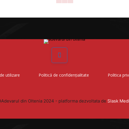
Facebook
de utilizare
Politică de confidențialitate
Politica pri
Adevarul din Oltenia 2024 - platforma dezvoltata de
Slask Med