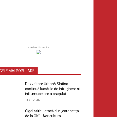
- Advertisment -
CELE MAI POPULARE
Dezvoltare Urbană Slatina
continuă lucrările de întreținere și
înfrumusețare a orașului
31 iulie 2026
Gigel Știrbu atacă dur „caracatița
de la Olt”: „Agricultura