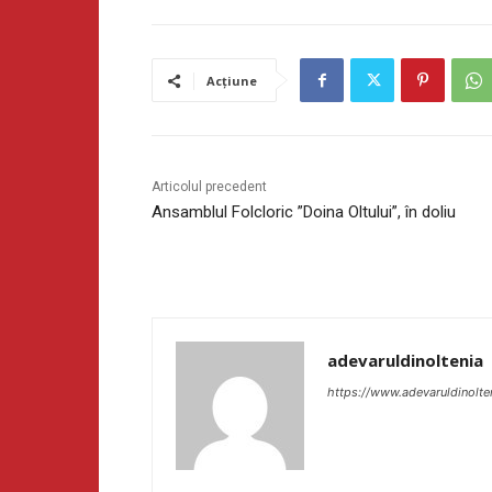
Acțiune
Articolul precedent
Ansamblul Folcloric ”Doina Oltului”, în doliu
adevaruldinoltenia
https://www.adevaruldinolte