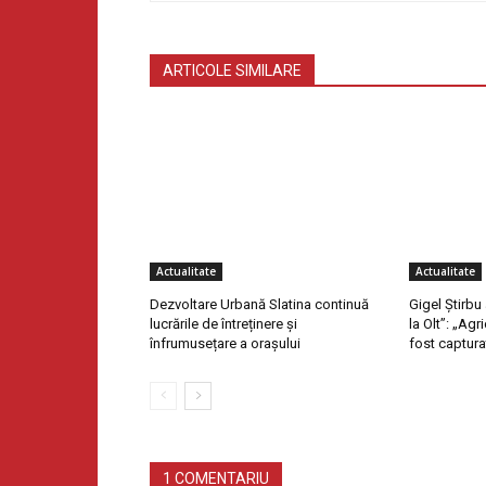
ARTICOLE SIMILARE
Actualitate
Actualitate
Dezvoltare Urbană Slatina continuă
Gigel Știrbu
lucrările de întreținere și
la Olt”: „Ag
înfrumusețare a orașului
fost captura
1 COMENTARIU