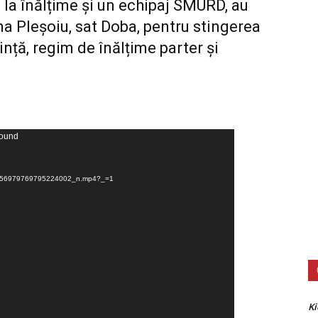
 la înălțime și un echipaj SMURD, au
na Pleșoiu, sat Doba, pentru stingerea
ință, regim de înălțime parter și
found
7956979769795224002_n.mp4?_=1
Ki