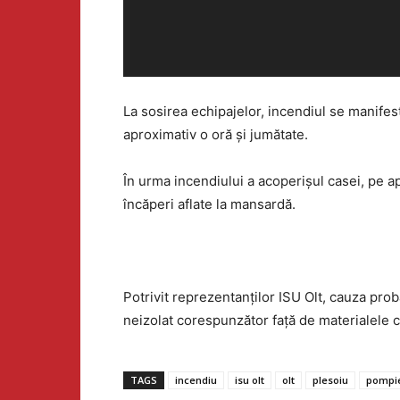
o
La sosirea echipajelor, incendiul se manifest
aproximativ o oră și jumătate.
În urma incendiului a acoperișul casei, pe a
încăperi aflate la mansardă.
Potrivit reprezentanților ISU Olt, cauza prob
neizolat corespunzător față de materialele 
TAGS
incendiu
isu olt
olt
plesoiu
pompie