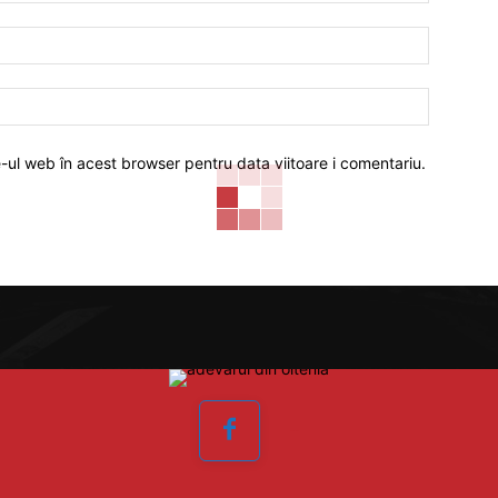
Email:*
Website:
e-ul web în acest browser pentru data viitoare i comentariu.
Facebook