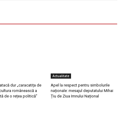
Actualitate
 atacă dur „caracatița de
Apel la respect pentru simbolurile
ricultura românească a
naționale: mesajul deputatului Mihai
tă de o rețea politică”
Țiu de Ziua Imnului Național