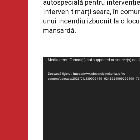
autospecială pentru intervenție
intervenit marți seara, în comu
unui
incendiu
izbucnit la o locu
mansardă.
P
Media error: Format(s) not supported or source(s) not 
l
Descarcă fișierul: https://www.adevaruldinoltenia.ro/wp-
a
content/uploads/2023/04/339005449_6241614069256490_
y
e
r
v
i
d
e