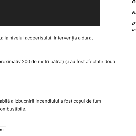
G
Fu
D
lo
a la nivelul acoperișului. Intervenția a durat
proximativ 200 de metri pătrați și au fost afectate două
abilă a izbucnirii incendiului a fost coșul de fum
combustibile.
ri