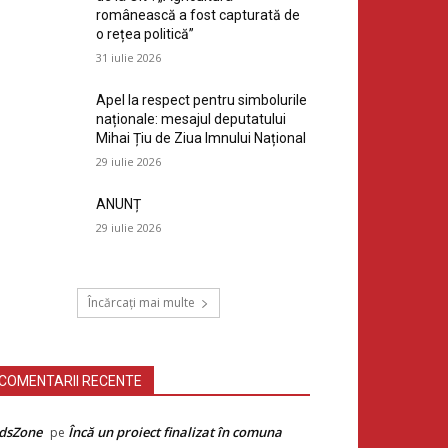
românească a fost capturată de
o rețea politică”
31 iulie 2026
Apel la respect pentru simbolurile
naționale: mesajul deputatului
Mihai Țiu de Ziua Imnului Național
29 iulie 2026
ANUNȚ
29 iulie 2026
Încărcați mai multe
COMENTARII RECENTE
dsZone
Încă un proiect finalizat în comuna
pe