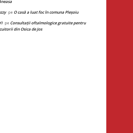
ăneasa
zzy
O casă a luat foc în comuna Pleșoiu
pe
YI
Consultații oftalmologice gratuite pentru
pe
cuitorii din Osica de Jos