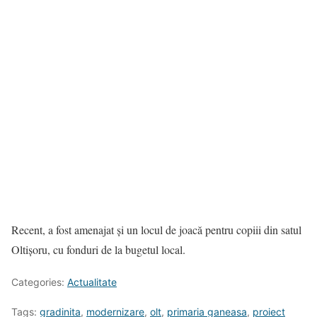
Recent, a fost amenajat și un locul de joacă pentru copiii din satul
Oltișoru, cu fonduri de la bugetul local.
Categories:
Actualitate
Tags:
gradinita
,
modernizare
,
olt
,
primaria ganeasa
,
proiect