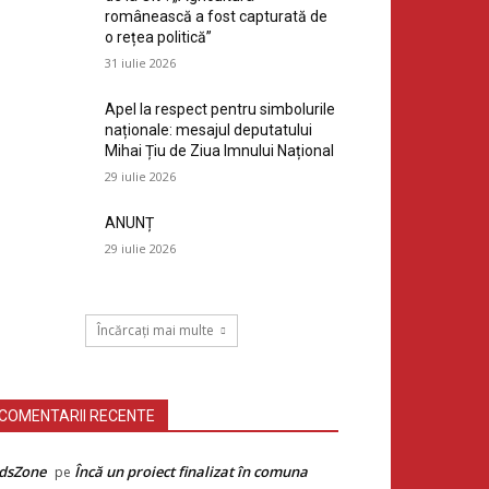
românească a fost capturată de
o rețea politică”
31 iulie 2026
Apel la respect pentru simbolurile
naționale: mesajul deputatului
Mihai Țiu de Ziua Imnului Național
29 iulie 2026
ANUNȚ
29 iulie 2026
Încărcați mai multe
COMENTARII RECENTE
dsZone
Încă un proiect finalizat în comuna
pe