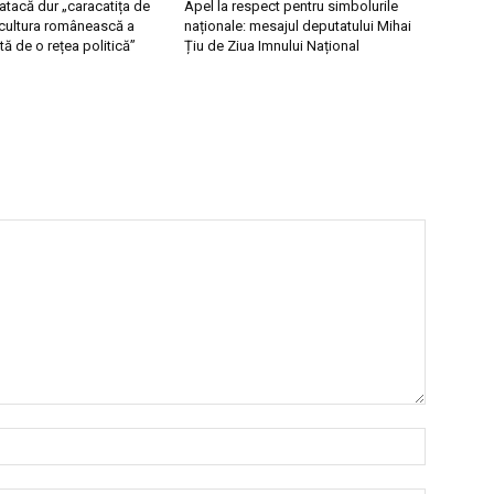
 atacă dur „caracatița de
Apel la respect pentru simbolurile
ricultura românească a
naționale: mesajul deputatului Mihai
tă de o rețea politică”
Țiu de Ziua Imnului Național
Nume:*