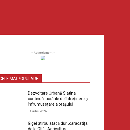
- Advertisment -
CELE MAI POPULARE
Dezvoltare Urbană Slatina
continuă lucrările de întreținere și
înfrumusețare a orașului
31 iulie 2026
Gigel Știrbu atacă dur „caracatița
de la Olt”: „Agricultura