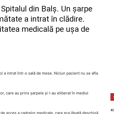
a
Spitalul din Balș
. Un șarpe
ătate a intrat în clădire.
nitatea medicală pe uşa de
i a intrat într-o sală de mese. Niciun pacient nu se afla
or, care au prins șarpele și l-au eliberat în mediul
Ki
șa de acces a cadrelor medicale, care era lăsată deschisă