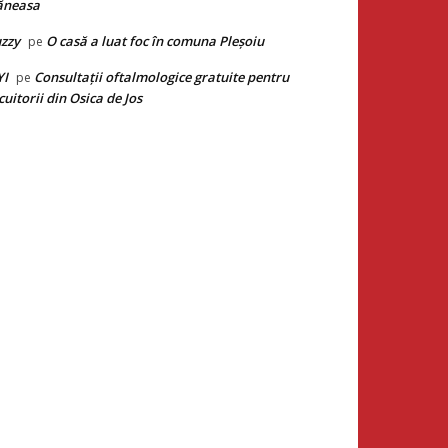
ăneasa
zzy
O casă a luat foc în comuna Pleșoiu
pe
YI
Consultații oftalmologice gratuite pentru
pe
cuitorii din Osica de Jos