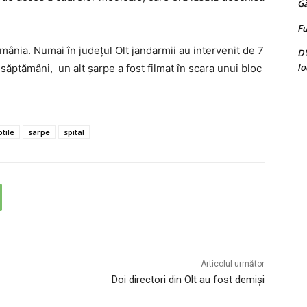
G
Fu
ânia. Numai în judeţul Olt jandarmii au intervenit de 7
D
lo
 săptămâni, un alt şarpe a fost filmat în scara unui bloc
ptile
sarpe
spital
Articolul următor
Doi directori din Olt au fost demiși