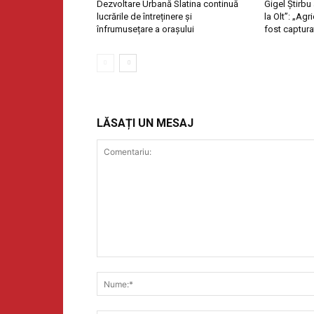
Dezvoltare Urbană Slatina continuă
Gigel Știrbu
lucrările de întreținere și
la Olt”: „Ag
înfrumusețare a orașului
fost captura
LĂSAȚI UN MESAJ
Comentariu: