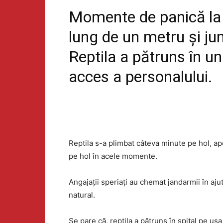
Momente de panică l
lung de un metru și jum
Reptila a pătruns în u
acces a personalului.
Reptila s-a plimbat câteva minute pe hol, apo
pe hol în acele momente.
Angajații speriați au chemat jandarmii în ajut
natural.
Se pare că, reptila a pătruns în spital pe u