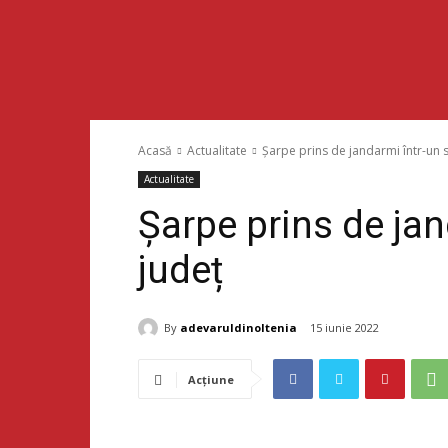
Acasă
Actualitate
Șarpe prins de jandarmi într-un s
Actualitate
Șarpe prins de jan
județ
By
adevaruldinoltenia
15 iunie 2022
Acțiune