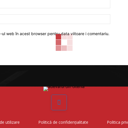
Email:*
Website:
e-ul web în acest browser pentru data viitoare i comentariu.
Facebook
de utilizare
Politică de confidențialitate
Politica pri