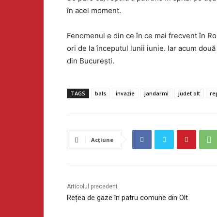
în acel moment.
Fenomenul e din ce în ce mai frecvent în Rom
ori de la începutul lunii iunie. Iar acum două
din București.
TAGS
bals
invazie
jandarmi
judet olt
re
Acțiune
Articolul precedent
Rețea de gaze în patru comune din Olt