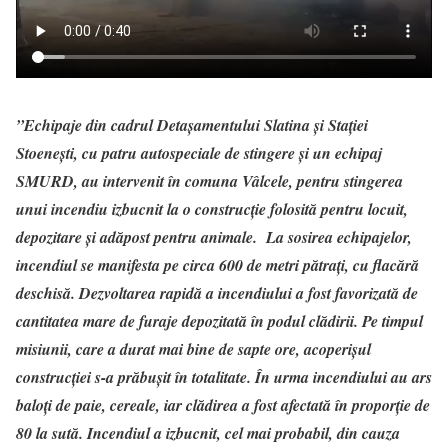
”Echipaje din cadrul Detașamentului Slatina și Stației
Stoenești, cu patru autospeciale de stingere și un echipaj
SMURD, au intervenit în comuna Vâlcele, pentru stingerea
unui incendiu izbucnit la o construcție folosită pentru locuit,
depozitare și adăpost pentru animale. La sosirea echipajelor,
incendiul se manifesta pe circa 600 de metri pătrați, cu flacără
deschisă. Dezvoltarea rapidă a incendiului a fost favorizată de
cantitatea mare de furaje depozitată în podul clădirii. Pe timpul
misiunii, care a durat mai bine de sapte ore, acoperișul
construcției s-a prăbușit în totalitate. În urma incendiului au ars
baloți de paie, cereale, iar clădirea a fost afectată în proporție de
80 la sută. Incendiul a izbucnit, cel mai probabil, din cauza