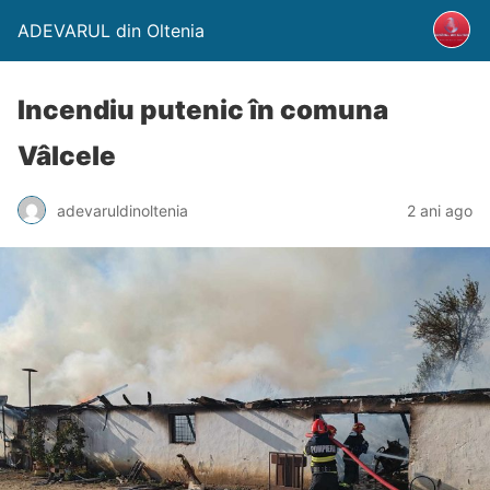
ADEVARUL din Oltenia
Incendiu putenic în comuna
Vâlcele
adevaruldinoltenia
2 ani ago