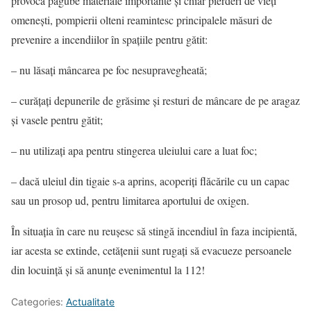
provoca pagube materiale importante și chiar pierderi de vieți
omenești, pompierii olteni reamintesc principalele măsuri de
prevenire a incendiilor în spațiile pentru gătit:
– nu lăsați mâncarea pe foc nesupravegheată;
– curățați depunerile de grăsime și resturi de mâncare de pe aragaz
și vasele pentru gătit;
– nu utilizați apa pentru stingerea uleiului care a luat foc;
– dacă uleiul din tigaie s-a aprins, acoperiți flăcările cu un capac
sau un prosop ud, pentru limitarea aportului de oxigen.
În situația în care nu reușesc să stingă incendiul în faza incipientă,
iar acesta se extinde, cetățenii sunt rugați să evacueze persoanele
din locuință și să anunțe evenimentul la 112!
Categories:
Actualitate