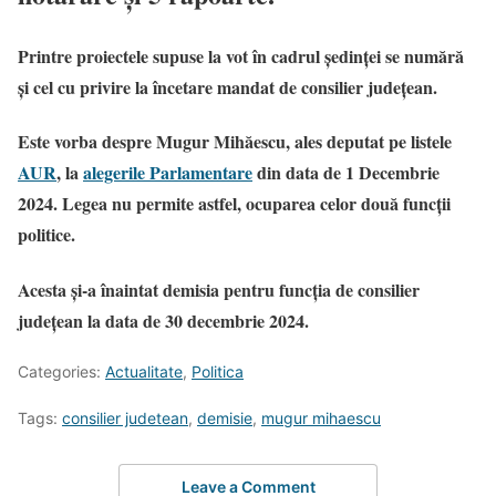
Printre proiectele supuse la vot în cadrul ședinței se numără
și cel cu privire la încetare mandat de consilier județean.
Este vorba despre Mugur Mihăescu, ales deputat pe listele
AUR
, la
alegerile Parlamentare
din data de 1 Decembrie
2024. Legea nu permite astfel, ocuparea celor două funcții
politice.
Acesta și-a înaintat demisia pentru funcția de consilier
județean la data de 30 decembrie 2024.
Categories:
Actualitate
,
Politica
Tags:
consilier judetean
,
demisie
,
mugur mihaescu
Leave a Comment