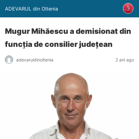
ADEVARUL din Oltenia
Mugur Mihăescu a demisionat din
funcția de consilier județean
adevaruldinoltenia
2 ani ago