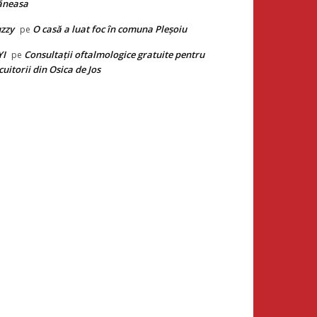
ăneasa
zzy
O casă a luat foc în comuna Pleșoiu
pe
YI
Consultații oftalmologice gratuite pentru
pe
cuitorii din Osica de Jos