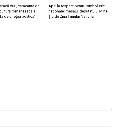
 atacă dur „caracatița de
Apel la respect pentru simbolurile
ricultura românească a
naționale: mesajul deputatului Mihai
tă de o rețea politică”
Țiu de Ziua Imnului Național
Nume:*