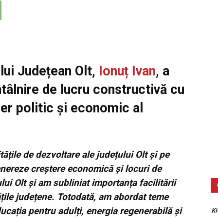
lui Județean Olt,
Ionuț Ivan
, a
ntâlnire de lucru constructivă cu
r politic și economic al
ățile de dezvoltare ale județului Olt și pe
genereze creștere economică și locuri de
i Olt și am subliniat importanța facilitării
itățile județene. Totodată, am abordat teme
ucația pentru adulți, energia regenerabilă și
Ki