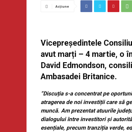
Acțiune
Vicepreședintele Consiliu
avut marți – 4 martie, o î
David Edmondson, consilie
Ambasadei Britanice.
”Discuția s-a concentrat pe oportunit
atragerea de noi investiții care să 
muncă. Am prezentat atuurile județulu
dialogului între investitori și autor
esențiale, precum tranziția verde, ed