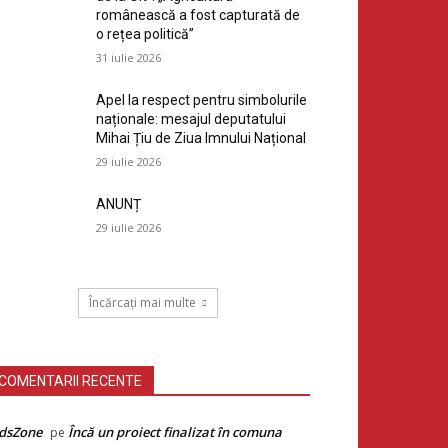
românească a fost capturată de
o rețea politică”
31 iulie 2026
Apel la respect pentru simbolurile
naționale: mesajul deputatului
Mihai Țiu de Ziua Imnului Național
29 iulie 2026
ANUNȚ
29 iulie 2026
Încărcați mai multe
COMENTARII RECENTE
dsZone
Încă un proiect finalizat în comuna
pe