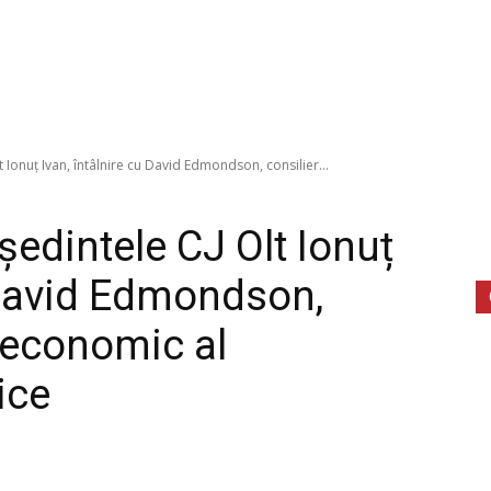
t Ionuț Ivan, întâlnire cu David Edmondson, consilier...
eședintele CJ Olt Ionuț
u David Edmondson,
i economic al
ice