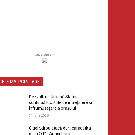
- Advertisment -
CELE MAI POPULARE
Dezvoltare Urbană Slatina
continuă lucrările de întreținere și
înfrumusețare a orașului
31 iulie 2026
Gigel Știrbu atacă dur „caracatița
de la Olt”: „Agricultura