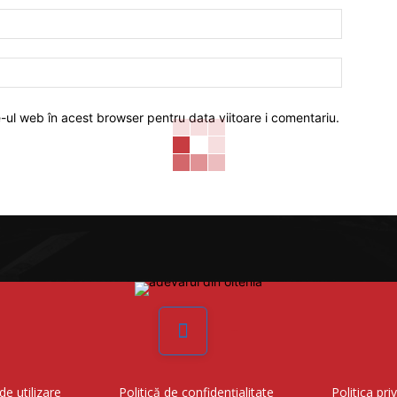
Email:*
Website:
e-ul web în acest browser pentru data viitoare i comentariu.
Facebook
de utilizare
Politică de confidențialitate
Politica pri