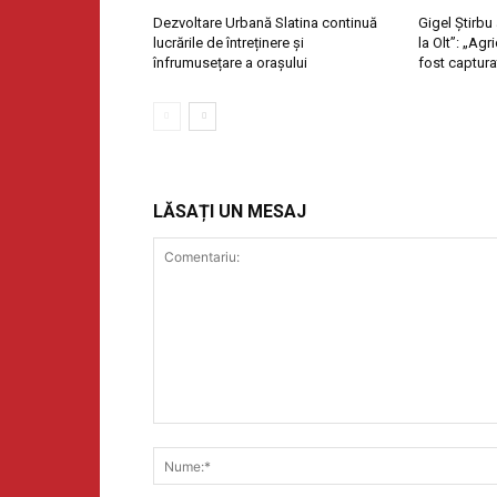
Dezvoltare Urbană Slatina continuă
Gigel Știrbu
lucrările de întreținere și
la Olt”: „Ag
înfrumusețare a orașului
fost captura
LĂSAȚI UN MESAJ
Comentariu: