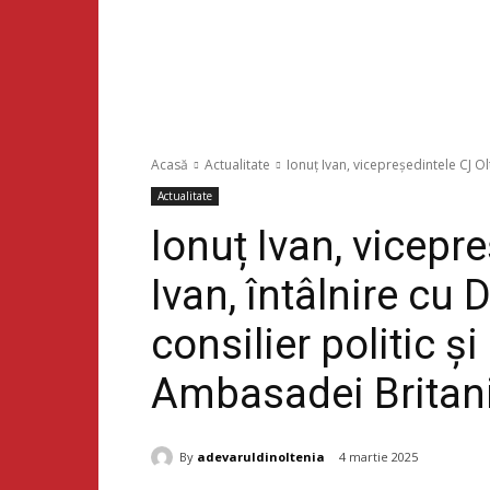
Acasă
Actualitate
Ionuț Ivan, vicepreședintele CJ Ol
Actualitate
Ionuț Ivan, vicepr
Ivan, întâlnire c
consilier politic ș
Ambasadei Britan
By
adevaruldinoltenia
4 martie 2025