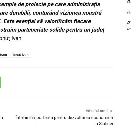
G
xemple de proiecte pe care administrația
Fu
tare durabilă, conturând viziunea noastră
. Este esențial să valorificăm fiecare
D
lo
struim parteneriate solide pentru un județ
onuț Ivan.
dson
ionut ivan
Articolul următor
/h
Întâlnire importantă pentru dezvoltarea economică
a Slatinei