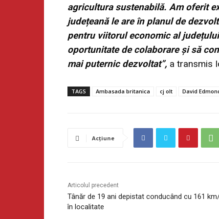
agricultura sustenabilă. Am oferit e
județeană le are în planul de dezvol
pentru viitorul economic al județului
oportunitate de colaborare și să con
mai puternic dezvoltat”,
a transmis I
TAGS
Ambasada britanica
cj olt
David Edmon
Acțiune
Articolul precedent
Tânăr de 19 ani depistat conducând cu 161 km
în localitate