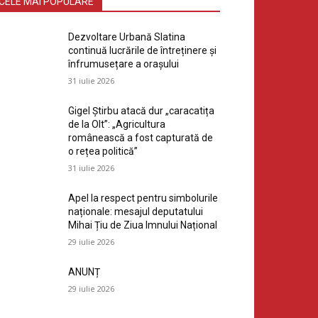
CELE MAI POPULARE
Dezvoltare Urbană Slatina
continuă lucrările de întreținere și
înfrumusețare a orașului
31 iulie 2026
Gigel Știrbu atacă dur „caracatița
de la Olt”: „Agricultura
românească a fost capturată de
o rețea politică”
31 iulie 2026
Apel la respect pentru simbolurile
naționale: mesajul deputatului
Mihai Țiu de Ziua Imnului Național
29 iulie 2026
ANUNȚ
29 iulie 2026