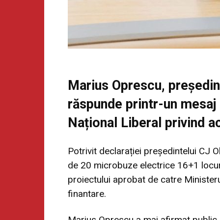
Marius Oprescu, președint
răspunde printr-un mesaj p
Național Liberal privind a
Potrivit declarației președintelui CJ 
de 20 microbuze electrice 16+1 locuri
proiectului aprobat de catre Minister
finantare.
Marius Oprescu
a mai afirmat public 