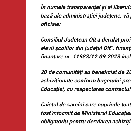
În numele transparenței și al liberulu
bază ale administrației județene, vă
oficiale:
Consiliul Județean Olt a derulat pro
elevii școlilor din județul Olt”, fin
finanțare nr. 11983/12.09.2023 înch
20 de comunități au beneficiat de 20
achiziționate conform bugetului proi
Educației, cu respectarea contractul
Caietul de sarcini care cuprinde toat
fost întocmit de Ministerul Educației,
obligatoriu pentru derularea achiziți