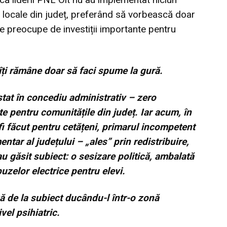
 locale din județ, preferând să vorbească doar
se preocupe de investiții importante pentru
îți rămâne doar să faci spume la gură.
 stat în concediu administrativ – zero
ate pentru comunitățile din județ. Iar acum, în
i făcut pentru cetățeni, primarul incompetent
entar al județului – „ales” prin redistribuire,
-au găsit subiect: o sesizare politică, ambalată
uzelor electrice pentru elevi.
ză de la subiect ducându-l într-o zonă
ivel psihiatric.