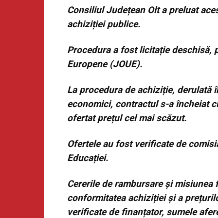
Consiliul Județean Olt a preluat aces
achiziției publice.
Procedura a fost licitație deschisă, p
Europene (JOUE).
La procedura de achiziție, derulată î
economici, contractul s-a încheia
ofertat prețul cel mai scăzut.
Ofertele au fost verificate de comisia
Educației.
Cererile de rambursare și misiunea f
conformitatea achiziției și a prețuri
verificate de finanțator, sumele afer