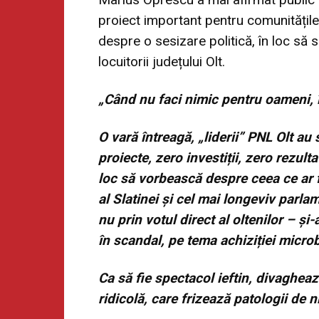
proiect important pentru comunitățile
despre o sesizare politică, în loc să 
locuitorii județului Olt.
„Când nu faci nimic pentru oameni, 
O vară întreagă, „liderii” PNL Olt au
proiecte, zero investiții, zero rezult
loc să vorbească despre ceea ce ar f
al Slatinei și cel mai longeviv parlam
nu prin votul direct al oltenilor – și
în scandal, pe tema achiziției microb
Ca să fie spectacol ieftin, divaghea
ridicolă, care frizează patologii de n