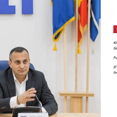
Ki
G
Fu
D
lo