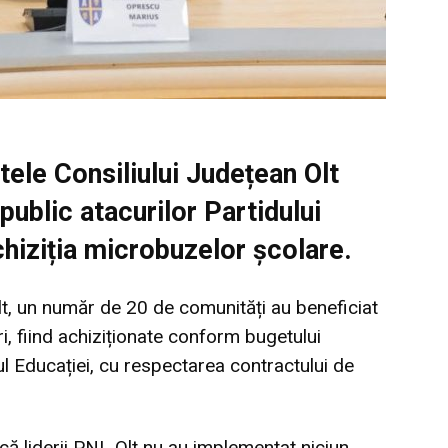
ele Consiliului Județean Olt
ublic atacurilor Partidului
chiziția microbuzelor școlare.
Olt, un număr de 20 de comunități au beneficiat
, fiind achiziționate conform bugetului
ul Educației, cu respectarea contractului de
că liderii PNL Olt nu au implementat niciun