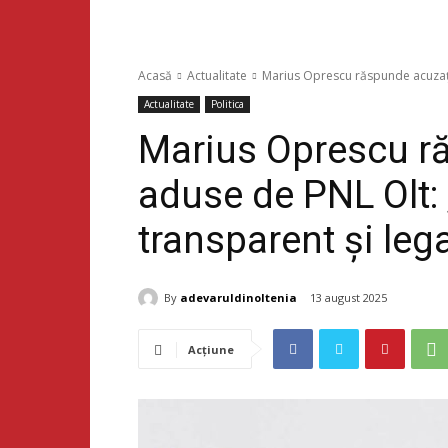
Acasă
Actualitate
Marius Oprescu răspunde acuzații
Actualitate
Politica
Marius Oprescu ră
aduse de PNL Olt: 
transparent și lega
By
adevaruldinoltenia
13 august 2025
Acțiune