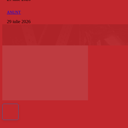
ANUNȚ
29 iulie 2026
Facebook