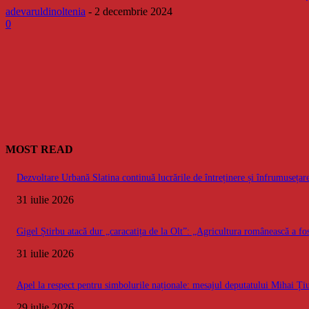
adevaruldinoltenia
-
2 decembrie 2024
0
MOST READ
Dezvoltare Urbană Slatina continuă lucrările de întreținere și înfrumusețare
31 iulie 2026
Gigel Știrbu atacă dur „caracatița de la Olt”: „Agricultura românească a fos
31 iulie 2026
Apel la respect pentru simbolurile naționale: mesajul deputatului Mihai Ț
29 iulie 2026