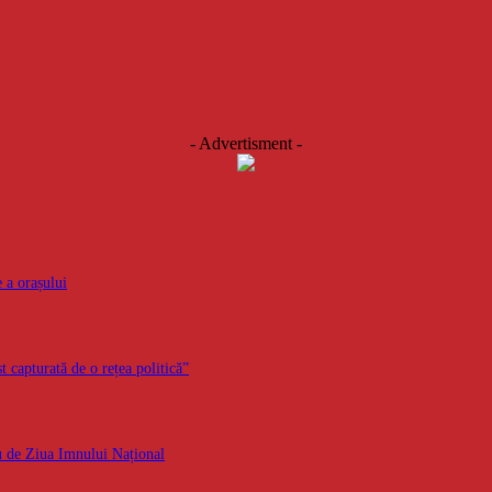
- Advertisment -
 a orașului
t capturată de o rețea politică”
iu de Ziua Imnului Național