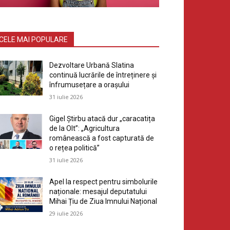
CELE MAI POPULARE
Dezvoltare Urbană Slatina
continuă lucrările de întreținere și
înfrumusețare a orașului
31 iulie 2026
Gigel Știrbu atacă dur „caracatița
de la Olt”: „Agricultura
românească a fost capturată de
o rețea politică”
31 iulie 2026
Apel la respect pentru simbolurile
naționale: mesajul deputatului
Mihai Țiu de Ziua Imnului Național
29 iulie 2026