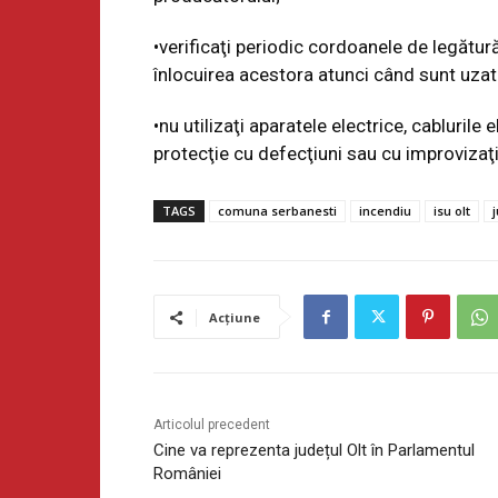
•verificaţi periodic cordoanele de legătură
înlocuirea acestora atunci când sunt uzat
•nu utilizaţi aparatele electrice, cablurile 
protecţie cu defecţiuni sau cu improvizaţi
TAGS
comuna serbanesti
incendiu
isu olt
j
Acțiune
Articolul precedent
Cine va reprezenta județul Olt în Parlamentul
României