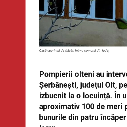
Casă cuprinsă de flăcări într-o comună din județ
Pompierii olteni au interv
Șerbănești, județul Olt, p
izbucnit la o locuință. În 
aproximativ 100 de meri p
bunurile din patru încăper