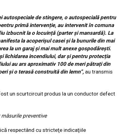
ei autospeciale de stingere, o autospecială pentru
 pentru primă intervenție, au intervenit în comuna
u izbucnit la o locuință (parter și mansardă). La
nifesta la acoperișul casei și la bunurile din mai
area la un garaj și mai mult anexe gospodărești.
i lichidarea incendiului, dar și pentru protecția
iului au ars aproximativ 100 de meri pătrați din
peri și o terasă construită din lemn”,
au transmis
 fost un scurtcircuit produs la un conductor defect
r măsurile preventive
nică respectând cu stricteţe indicaţiile