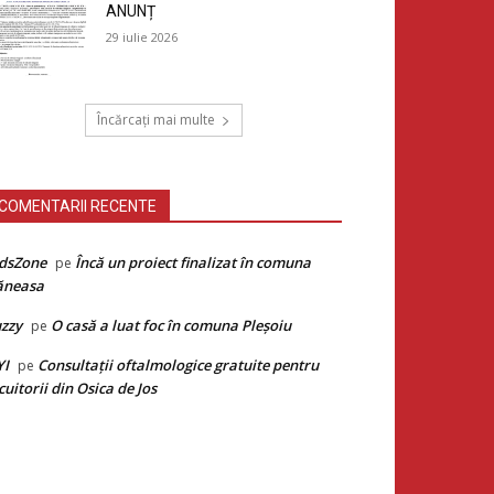
ANUNȚ
29 iulie 2026
Încărcați mai multe
COMENTARII RECENTE
dsZone
Încă un proiect finalizat în comuna
pe
ăneasa
zzy
O casă a luat foc în comuna Pleșoiu
pe
YI
Consultații oftalmologice gratuite pentru
pe
cuitorii din Osica de Jos