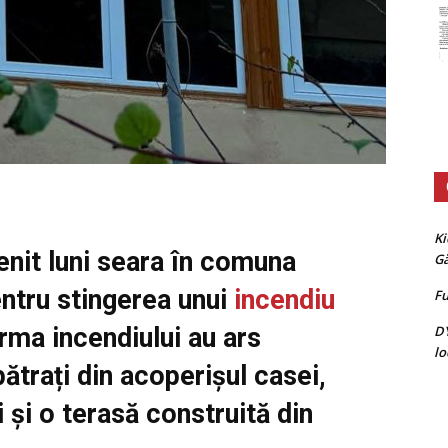
Ki
enit luni seara în comuna
G
entru stingerea unui
incendiu
Fu
D
urma incendiului au ars
lo
ătrați din acoperișul casei,
i și o terasă construită din