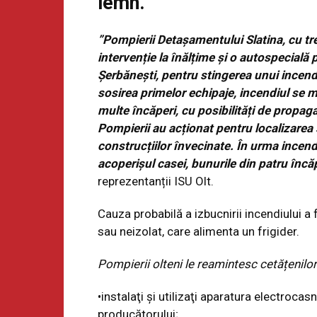
lemn.
”Pompierii Detașamentului Slatina, cu tr
intervenție la înălțime și o autospecială
Șerbănești, pentru stingerea unui incendi
sosirea primelor echipaje, incendiul se ma
multe încăperi, cu posibilități de propag
Pompierii au acționat pentru localizarea ș
construcțiilor învecinate. În urma incend
acoperișul casei, bunurile din patru încă
reprezentanții ISU Olt.
Cauza probabilă a izbucnirii incendiului a
sau neizolat, care alimenta un frigider.
Pompierii olteni le reamintesc cetățenilo
•instalaţi şi utilizaţi aparatura electrocas
producătorului;