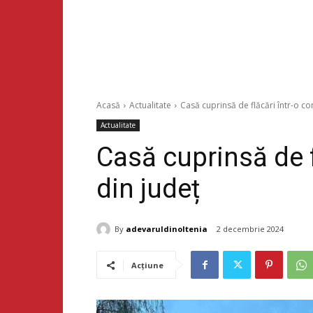
Acasă
Actualitate
Casă cuprinsă de flăcări într-o c
Actualitate
Casă cuprinsă de 
din județ
By
adevaruldinoltenia
2 decembrie 2024
Acțiune