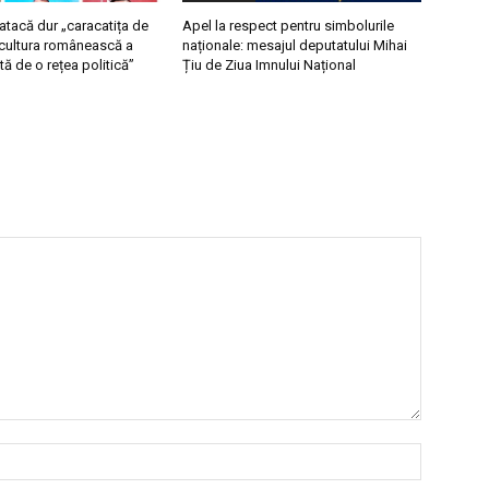
 atacă dur „caracatița de
Apel la respect pentru simbolurile
ricultura românească a
naționale: mesajul deputatului Mihai
tă de o rețea politică”
Țiu de Ziua Imnului Național
Nume:*