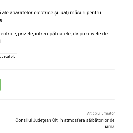
 ale aparatelor electrice şi luaţi măsuri pentru
e;
electrice, prizele, întrerupătoarele, dispozitivele de
i
udetul olt
Articolul următor
Consiliul Județean Olt, în atmosfera sărbătorilor de
iarnă