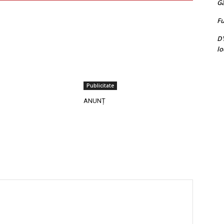
G
Fu
D
lo
Publicitate
ANUNȚ