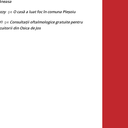
ăneasa
zzy
O casă a luat foc în comuna Pleșoiu
pe
YI
Consultații oftalmologice gratuite pentru
pe
cuitorii din Osica de Jos