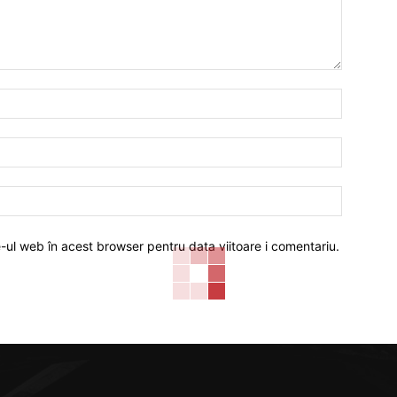
Nume:*
Email:*
Website:
e-ul web în acest browser pentru data viitoare i comentariu.