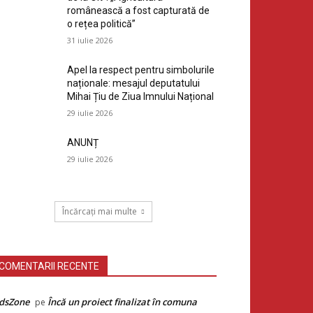
românească a fost capturată de
o rețea politică”
31 iulie 2026
Apel la respect pentru simbolurile
naționale: mesajul deputatului
Mihai Țiu de Ziua Imnului Național
29 iulie 2026
ANUNȚ
29 iulie 2026
Încărcați mai multe
COMENTARII RECENTE
dsZone
Încă un proiect finalizat în comuna
pe