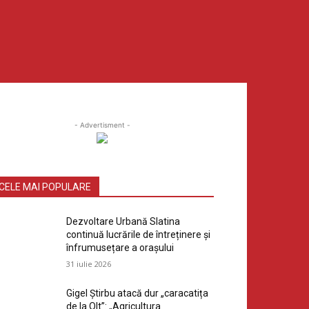
- Advertisment -
CELE MAI POPULARE
Dezvoltare Urbană Slatina
continuă lucrările de întreținere și
înfrumusețare a orașului
31 iulie 2026
Gigel Știrbu atacă dur „caracatița
de la Olt”: „Agricultura