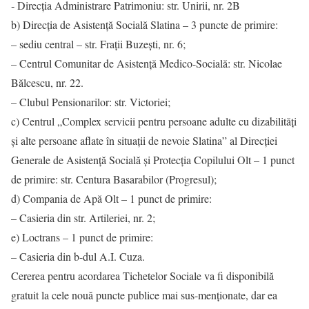
‐ Direcția Administrare Patrimoniu: str. Unirii, nr. 2B
b) Direcția de Asistență Socială Slatina – 3 puncte de primire:
– sediu central – str. Frații Buzești, nr. 6;
– Centrul Comunitar de Asistenţă Medico-Socială: str. Nicolae
Bălcescu, nr. 22.
– Clubul Pensionarilor: str. Victoriei;
c) Centrul „Complex servicii pentru persoane adulte cu dizabilități
și alte persoane aflate în situații de nevoie Slatina” al Direcției
Generale de Asistență Socială și Protecția Copilului Olt – 1 punct
de primire: str. Centura Basarabilor (Progresul);
d) Compania de Apă Olt – 1 punct de primire:
– Casieria din str. Artileriei, nr. 2;
e) Loctrans – 1 punct de primire:
– Casieria din b-dul A.I. Cuza.
Cererea pentru acordarea Tichetelor Sociale va fi disponibilă
gratuit la cele nouă puncte publice mai sus-menționate, dar ea