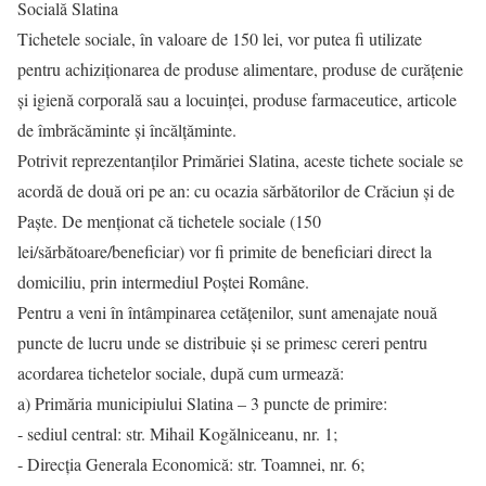
Socială Slatina
Tichetele sociale, în valoare de 150 lei, vor putea fi utilizate
pentru achiziționarea de produse alimentare, produse de curățenie
și igienă corporală sau a locuinței, produse farmaceutice, articole
de îmbrăcăminte și încălțăminte.
Potrivit reprezentanților Primăriei Slatina, aceste tichete sociale se
acordă de două ori pe an: cu ocazia sărbătorilor de Crăciun și de
Paște. De menționat că tichetele sociale (150
lei/sărbătoare/beneficiar) vor fi primite de beneficiari direct la
domiciliu, prin intermediul Poștei Române.
Pentru a veni în întâmpinarea cetățenilor, sunt amenajate nouă
puncte de lucru unde se distribuie și se primesc cereri pentru
acordarea tichetelor sociale, după cum urmează:
a) Primăria municipiului Slatina – 3 puncte de primire:
‐ sediul central: str. Mihail Kogălniceanu, nr. 1;
‐ Direcția Generala Economică: str. Toamnei, nr. 6;