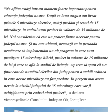
”Ne aflăm astăzi într-un moment foarte important pentru
educația județului nostru. După ce luna august am livrat
primele 5 microbuze electrice, astăzi predăm și restul de 15
microbuze, în cadrul unui proiect în valoare de 35 milioane de
lei. Noi considerăm că este un proiect foarte necesar pentru
județul nostru. Și nu este ultimul, urmează ca în perioada
următoare să implementăm un alt program în care sunt
prevăzute 15 microbuze hibrid, proiect în valoare de 15 milioane
de lei și care se află la stadiul de licitație. Aș vrea să spun că s-a
ținut cont de numărul elevilor din județ pentru a stabili ordinea
în care aceste microbuze au fost predate. În prezent mai avem
nevoie la nivelul județului de 35 microbuze care vor fi
achiziționate prin cadrul altui proiect”,
a declarat
vicepreședintele Consiliului Județean Olt, Ionuț Ivan.