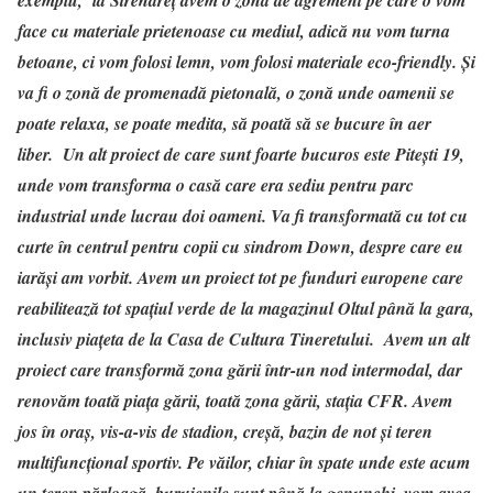
face cu materiale prietenoase cu mediul, adică nu vom turna
betoane, ci vom folosi lemn, vom folosi materiale eco-friendly. Și
va fi o zonă de promenadă pietonală, o zonă unde oamenii se
poate relaxa, se poate medita, să poată să se bucure în aer
liber. Un alt proiect de care sunt foarte bucuros este Pitești 19,
unde vom transforma o casă care era sediu pentru parc
industrial unde lucrau doi oameni. Va fi transformată cu tot cu
curte în centrul pentru copii cu sindrom Down, despre care eu
iarăși am vorbit. Avem un proiect tot pe funduri europene care
reabilitează tot spațiul verde de la magazinul Oltul până la gara,
inclusiv piațeta de la Casa de Cultura Tineretului. Avem un alt
proiect care transformă zona gării într-un nod intermodal, dar
renovăm toată piața gării, toată zona gării, stația CFR. Avem
jos în oraș, vis-a-vis de stadion, creșă, bazin de not și teren
multifuncțional sportiv. Pe văilor, chiar în spate unde este acum
un teren părloagă, buruienile sunt până la genunchi, vom avea