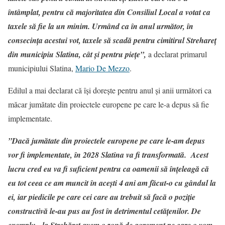
întâmplat, pentru că majoritatea din Consiliul Local a votat ca
taxele să fie la un minim. Urmând ca în anul următor, în
consecința acestui vot, taxele să scadă pentru cimitirul Strehareț
din municipiu Slatina, cât și pentru piețe”,
a declarat primarul
municipiului Slatina,
Mario De Mezzo
.
Edilul a mai declarat că își dorește pentru anul și anii următori ca
măcar jumătate din proiectele europene pe care le-a depus să fie
implementate.
”Dacă jumătate din proiectele europene pe care le-am depus
vor fi implementate, în 2028 Slatina va fi transformată. Acest
lucru cred eu va fi suficient pentru ca oamenii să înțeleagă că
eu tot ceea ce am muncit în acești 4 ani am făcut-o cu gândul la
ei, iar piedicile pe care cei care au trebuit să facă o poziție
constructivă le-au pus au fost în detrimentul cetățenilor. De
exemplu, la Strehăreț avem o zonă de agrement pe care o vom