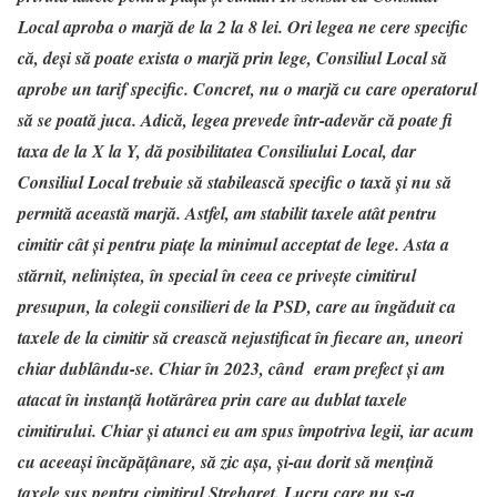
Local aproba o marjă de la 2 la 8 lei. Ori legea ne cere specific
că, deși să poate exista o marjă prin lege, Consiliul Local să
aprobe un tarif specific. Concret, nu o marjă cu care operatorul
să se poată juca. Adică, legea prevede într-adevăr că poate fi
taxa de la X la Y, dă posibilitatea Consiliului Local, dar
Consiliul Local trebuie să stabilească specific o taxă și nu să
permită această marjă. Astfel, am stabilit taxele atât pentru
cimitir cât și pentru piațe la minimul acceptat de lege. Asta a
stărnit, neliniștea, în special în ceea ce privește cimitirul
presupun, la colegii consilieri de la PSD, care au îngăduit ca
taxele de la cimitir să crească nejustificat în fiecare an, uneori
chiar dublându-se. Chiar în 2023, când eram prefect și am
atacat în instanță hotărârea prin care au dublat taxele
cimitirului. Chiar și atunci eu am spus împotriva legii, iar acum
cu aceeași încăpățânare, să zic așa, și-au dorit să mențină
taxele sus pentru cimitirul Strehareț. Lucru care nu s-a