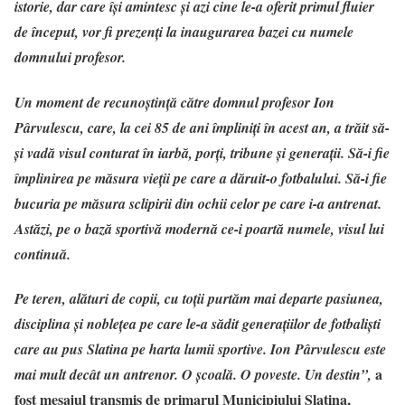
istorie, dar care își amintesc și azi cine le-a oferit primul fluier
de început, vor fi prezenți la inaugurarea bazei cu numele
domnului profesor.
Un moment de recunoștință către domnul profesor Ion
Pârvulescu, care, la cei 85 de ani împliniți în acest an, a trăit să-
și vadă visul conturat în iarbă, porți, tribune și generații. Să-i fie
împlinirea pe măsura vieții pe care a dăruit-o fotbalului. Să-i fie
bucuria pe măsura sclipirii din ochii celor pe care i-a antrenat.
Astăzi, pe o bază sportivă modernă ce-i poartă numele, visul lui
continuă.
Pe teren, alături de copii, cu toții purtăm mai departe pasiunea,
disciplina și noblețea pe care le-a sădit generațiilor de fotbaliști
care au pus Slatina pe harta lumii sportive. Ion Pârvulescu este
a
mai mult decât un antrenor.
O școală. O poveste. Un destin”,
fost mesajul transmis de primarul Municipiului Slatina,