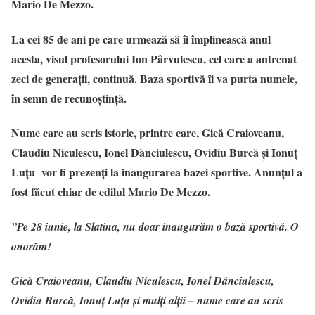
Mario De Mezzo.
La cei 85 de ani pe care urmează să îi împlinească anul
acesta, visul profesorului Ion Pârvulescu, cel care a antrenat
zeci de generații, continuă. Baza sportivă îi va purta numele,
în semn de recunoștință.
Nume care au scris istorie, printre care, Gică Craioveanu,
Claudiu Niculescu, Ionel Dănciulescu, Ovidiu Burcă și Ionuț
Luțu vor fi prezenți la inaugurarea bazei sportive. Anunțul a
fost făcut chiar de edilul Mario De Mezzo.
”Pe 28 iunie, la Slatina, nu doar inaugurăm o bază sportivă.
O
onorăm!
Gică Craioveanu, Claudiu Niculescu, Ionel Dănciulescu,
Ovidiu Burcă, Ionuț Luțu și mulți alții – nume care au scris