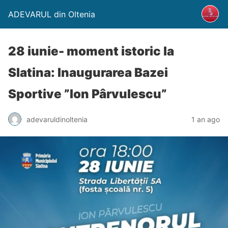
ADEVARUL din Oltenia
28 iunie- moment istoric la
Slatina: Inaugurarea Bazei
Sportive ”Ion Pârvulescu”
adevaruldinoltenia
1 an ago