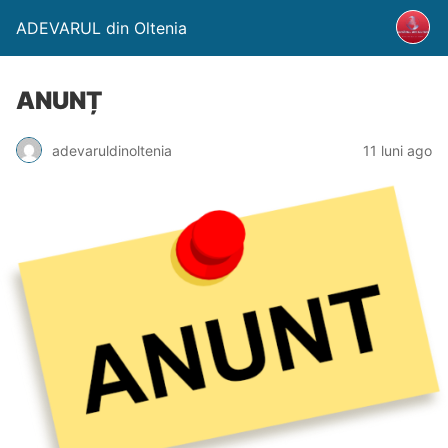
ADEVARUL din Oltenia
ANUNȚ
adevaruldinoltenia
11 luni ago