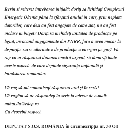
Revin și reiterez întrebarea inițială: doriți să lichidați Complexul
Energetic Oltenia până la sfârșitul anului în curs, prin neplata
datoriilor, care deși au fost angajate de către stat, nu au fost
incluse în buget? Doriți să închideți unitatea de producție pe
lignit, invocând angajamente din PNRR, fără a avea măcar la
dispoziție surse alternative de producție a energiei pe gaz? Vă
rog ca în răspunsul dumneavoastră urgent, să lămuriți toate
aceste aspecte de care depinde siguranța națională și
bunăstarea românilor.
Vă rog să-mi comunicați răspunsul oral și în scris!
Vă rugăm să ne răspundeţi în scris la adresa de e-mail:
mihai.tiu@cdep.ro
Cu deosebit respect,
DEPUTAT S.O.S. ROMÂNIA în circumscripția nr. 30 Olt