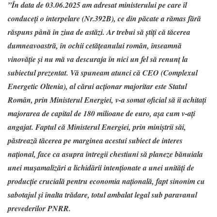
”În data de 03.06.2025 am adresat ministerului pe care îl
conduceți o interpelare (Nr.392B), ce din păcate a rămas fără
răspuns până în ziua de astăzi. Ar trebui să știți că tăcerea
dumneavoastră, în ochii cetățeanului român, înseamnă
vinovăție și nu mă va descuraja în nici un fel să renunț la
subiectul prezentat. Vă spuneam atunci că CEO (Complexul
Energetic Oltenia), al cărui acționar majoritar este Statul
Român, prin Ministerul Energiei, v-a somat oficial să îi achitați
majorarea de capital de 180 milioane de euro, așa cum v-ați
angajat. Faptul că Ministerul Energiei, prin miniștrii săi,
păstrează tăcerea pe marginea acestui subiect de interes
național, face ca asupra întregii chestiuni să planeze bănuiala
unei mușamalizări a lichidării intenționate a unei unități de
producție crucială pentru economia națională, fapt sinonim cu
sabotajul și înalta trădare, totul ambalat legal sub paravanul
prevederilor PNRR.