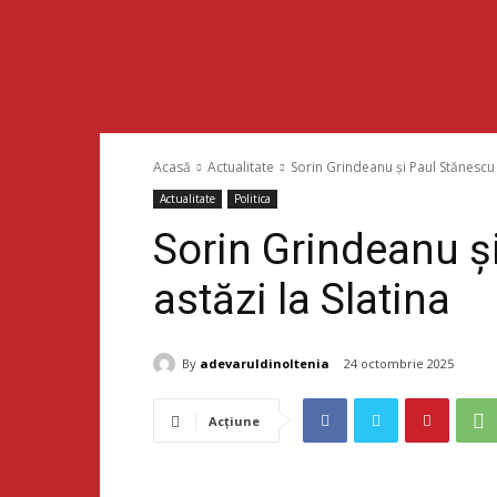
Acasă
Actualitate
Sorin Grindeanu și Paul Stănescu v
Actualitate
Politica
Sorin Grindeanu ș
astăzi la Slatina
By
adevaruldinoltenia
24 octombrie 2025
Acțiune