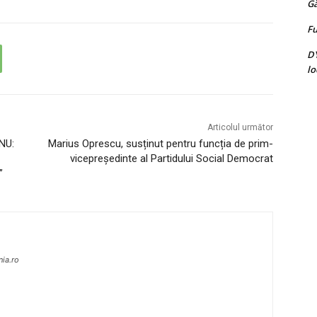
G
Fu
D
lo
Articolul următor
ONU:
Marius Oprescu, susținut pentru funcția de prim-
vicepreședinte al Partidului Social Democrat
”
nia.ro