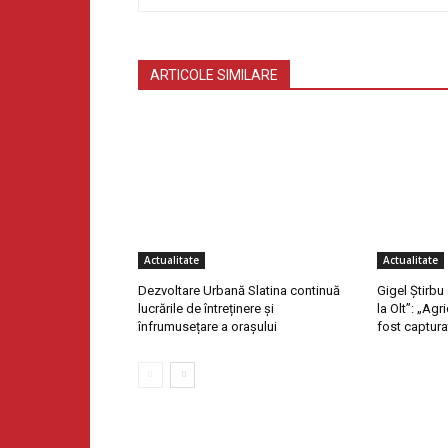
ARTICOLE SIMILARE
Actualitate
Actualitate
Dezvoltare Urbană Slatina continuă
Gigel Știrbu
lucrările de întreținere și
la Olt”: „Ag
înfrumusețare a orașului
fost captura