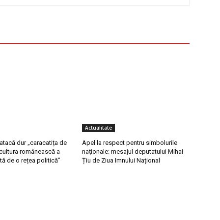
Actualitate
 atacă dur „caracatița de
Apel la respect pentru simbolurile
ricultura românească a
naționale: mesajul deputatului Mihai
tă de o rețea politică”
Țiu de Ziua Imnului Național