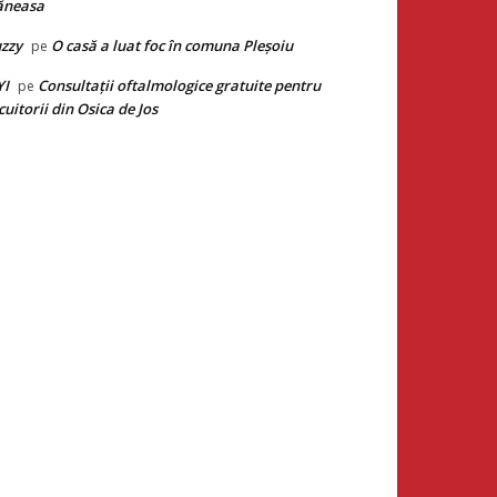
ăneasa
zzy
O casă a luat foc în comuna Pleșoiu
pe
YI
Consultații oftalmologice gratuite pentru
pe
cuitorii din Osica de Jos