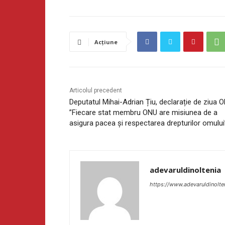
Acțiune
Articolul precedent
Deputatul Mihai-Adrian Țiu, declarație de ziua 
”Fiecare stat membru ONU are misiunea de a
asigura pacea şi respectarea drepturilor omului
adevaruldinoltenia
https://www.adevaruldinolte