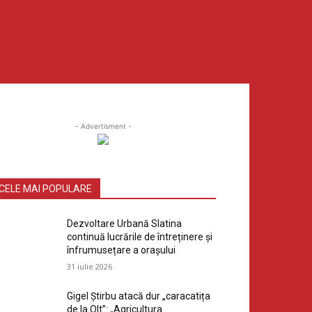
- Advertisment -
CELE MAI POPULARE
Dezvoltare Urbană Slatina
continuă lucrările de întreținere și
înfrumusețare a orașului
31 iulie 2026
Gigel Știrbu atacă dur „caracatița
de la Olt”: „Agricultura