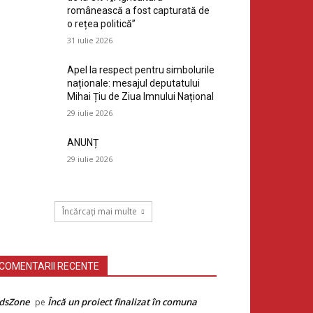
românească a fost capturată de
o rețea politică”
31 iulie 2026
Apel la respect pentru simbolurile
naționale: mesajul deputatului
Mihai Țiu de Ziua Imnului Național
29 iulie 2026
ANUNȚ
29 iulie 2026
Încărcați mai multe
COMENTARII RECENTE
dsZone
Încă un proiect finalizat în comuna
pe