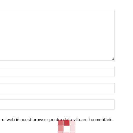
Nume:*
Email:*
Website:
e-ul web în acest browser pentru data viitoare i comentariu.