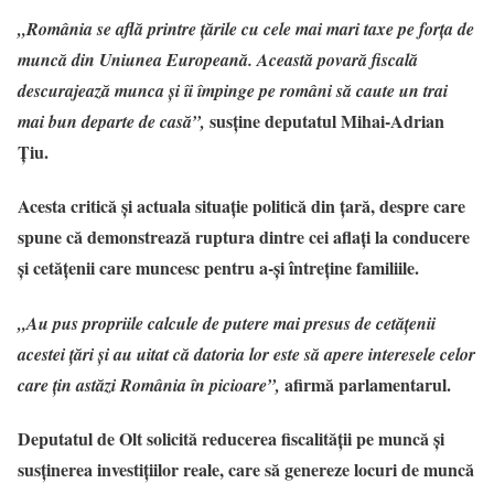
„România se află printre țările cu cele mai mari taxe pe forța de
muncă din Uniunea Europeană. Această povară fiscală
descurajează munca și îi împinge pe români să caute un trai
susține deputatul Mihai-Adrian
mai bun departe de casă”,
Țiu.
Acesta critică și actuala situație politică din țară, despre care
spune că demonstrează ruptura dintre cei aflați la conducere
și cetățenii care muncesc pentru a-și întreține familiile.
„Au pus propriile calcule de putere mai presus de cetățenii
acestei țări și au uitat că datoria lor este să apere interesele celor
afirmă parlamentarul.
care țin astăzi România în picioare”,
Deputatul de Olt solicită reducerea fiscalității pe muncă și
susținerea investițiilor reale, care să genereze locuri de muncă