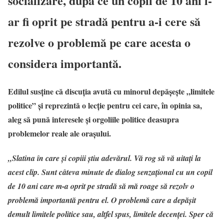
socializare, după ce un copil de 10 ani l-
ar fi oprit pe stradă pentru a-i cere să
rezolve o problemă pe care acesta o
considera importantă.
Edilul susține că discuția avută cu minorul depășește „limitele
politice” și reprezintă o lecție pentru cei care, în opinia sa,
aleg să pună interesele și orgoliile politice deasupra
problemelor reale ale orașului.
„Slatina în care și copiii știu adevărul. Vă rog să vă uitați la
acest clip. Sunt câteva minute de dialog senzațional cu un copil
de 10 ani care m-a oprit pe stradă să mă roage să rezolv o
problemă importantă pentru el. O problemă care a depășit
demult limitele politice sau, altfel spus, limitele decenței. Sper că