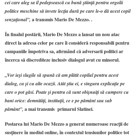
cei care aleg sa îl pedepsească cu bună știință pentru orgolii
politice meschine să invete lecția dură pe care le-o dă acest copil
a transmis Mario De Mezzo. .
senzațional”,
În finalul postării, Mario De Mezzo a lansat un nou atac
direct la adresa celor pe care îi consideră responsabili pentru
campaniile împotriva sa, afirmând că adversarii politici ar
încerca să discrediteze inclusiv dialogul avut cu minorul.
„Vor ieși slugile să spună că am plătit copilul pentru acest
dialog, ca și cu alte ocazii. Atât știu ei, e singura explicație pe
care o pot găsi. Poate și pentru că sunt obișnuiți să cumpere cu
bani orice: demnități, instituții, ce e pe pământ sau sub
a mai transmis primarul Slatinei.
pământ”,
Postarea lui Mario De Mezzo a generat numeroase reacții de
susținere în mediul online, în contextul tensiunilor politice tot