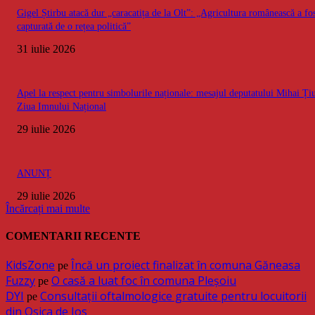
Gigel Știrbu atacă dur „caracatița de la Olt”: „Agricultura românească a fo
capturată de o rețea politică”
31 iulie 2026
Apel la respect pentru simbolurile naționale: mesajul deputatului Mihai Ți
Ziua Imnului Național
29 iulie 2026
ANUNȚ
29 iulie 2026
Încărcați mai multe
COMENTARII RECENTE
KidsZone
Încă un proiect finalizat în comuna Găneasa
pe
Fuzzy
O casă a luat foc în comuna Pleșoiu
pe
DYI
Consultații oftalmologice gratuite pentru locuitorii
pe
din Osica de Jos