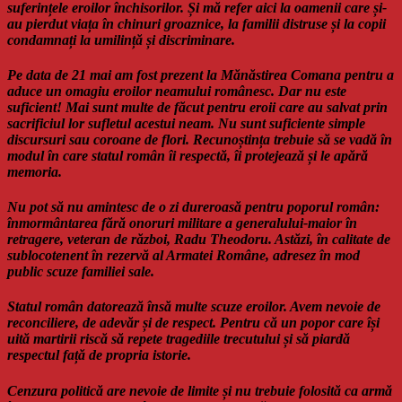
suferințele eroilor închisorilor. Și mă refer aici la oamenii care și-
au pierdut viața în chinuri groaznice, la familii distruse și la copii
condamnați la umilință și discriminare.
Pe data de 21 mai am fost prezent la Mănăstirea Comana pentru a
aduce un omagiu eroilor neamului românesc. Dar nu este
suficient! Mai sunt multe de făcut pentru eroii care au salvat prin
sacrificiul lor sufletul acestui neam. Nu sunt suficiente simple
discursuri sau coroane de flori. Recunoștința trebuie să se vadă în
modul în care statul român îi respectă, îi protejează și le apără
memoria.
Nu pot să nu amintesc de o zi dureroasă pentru poporul român:
înmormântarea fără onoruri militare a generalului-maior în
retragere, veteran de război, Radu Theodoru. Astăzi, în calitate de
sublocotenent în rezervă al Armatei Române, adresez în mod
public scuze familiei sale.
Statul român datorează însă multe scuze eroilor. Avem nevoie de
reconciliere, de adevăr și de respect. Pentru că un popor care își
uită martirii riscă să repete tragediile trecutului și să piardă
respectul față de propria istorie.
Cenzura politică are nevoie de limite și nu trebuie folosită ca armă