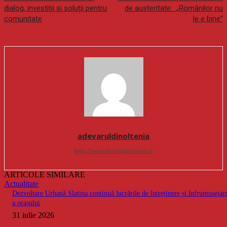
dialog, investiții și soluții pentru
de austeritate: „Românilor nu
comunitate
le e bine”
adevaruldinoltenia
https://www.adevaruldinoltenia.ro
ARTICOLE SIMILARE
Actualitate
Dezvoltare Urbană Slatina continuă lucrările de întreținere și înfrumusețar
a orașului
31 iulie 2026