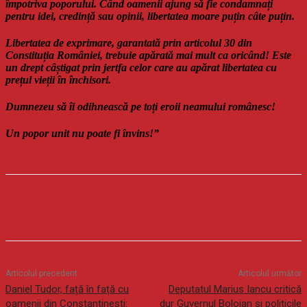
împotriva poporului. Când oamenii ajung să fie condamnați
pentru idei, credință sau opinii, libertatea moare puțin câte puțin.
Libertatea de exprimare, garantată prin articolul 30 din
Constituția României, trebuie apărată mai mult ca oricând! Este
un drept câștigat prin jertfa celor care au apărat libertatea cu
prețul vieții în închisori.
Dumnezeu să îi odihnească pe toți eroii neamului românesc!
Un popor unit nu poate fi învins!”
Articolul precedent
Articolul următor
Daniel Tudor, față în față cu
Deputatul Marius Iancu critică
oamenii din Constantinești:
dur Guvernul Bolojan și politicile