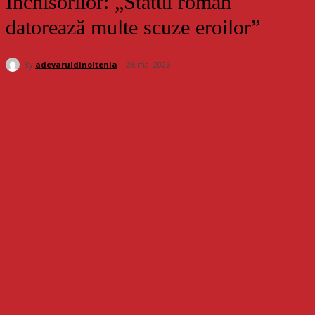
Închisorilor: „Statul român
datorează multe scuze eroilor”
By
adevaruldinoltenia
26 mai 2026