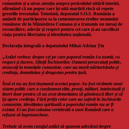
comuniste și a atras atenția asupra pericolului uitării istoriei,
afirmând că un popor care își uită martirii riscă să repete
greșelile trecutului. Totodată, deputatul S.O.S. România a
amintit de participarea sa la comemorarea eroilor neamului
românesc de la Mănăstirea Comana și a transmis un mesaj de
reconciliere, adevăr și respect pentru cei care și-au sacrificat
viața pentru libertatea și identitatea națională.
Declarația integrală a deputatului Mihai-Adrian Țiu
„Astăzi vorbesc despre cei pe care poporul român i-a numit, cu
respect și durere, Sfinții Închisorilor. Oameni persecutați politic,
aruncați în temnițele comuniste, care au murit mărturisindu-și
credința, demnitatea și dragostea pentru țară.
Însă ei nu au fost dușmanii acestui popor. Au fost victimele unui
sistem politic care a condamnat elite, preoți, militari, intelectuali și
tineri doar pentru că au avut demnitatea să gândească liber și să
își apere credința. Fără jertfa celor care au suferit în închisorile
comuniste, identitatea spirituală a poporului român nu ar fi
existat. Ei au fost coloana vertebrală a unei Românii care a
refuzat să îngenuncheze.
Trebuie să avem curajul astăzi să spunem adevărul despre