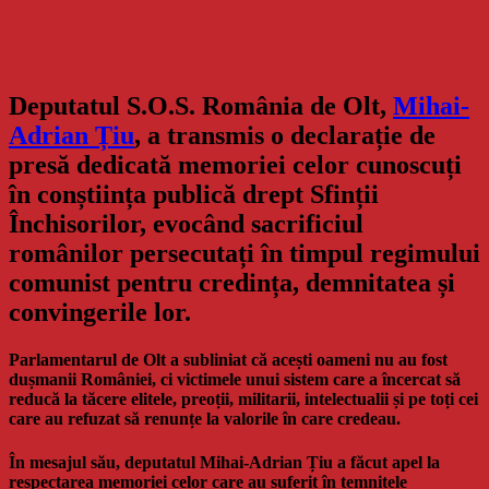
Deputatul S.O.S. România de Olt,
Mihai-
Adrian Țiu
, a transmis o declarație de
presă dedicată memoriei celor cunoscuți
în conștiința publică drept Sfinții
Închisorilor, evocând sacrificiul
românilor persecutați în timpul regimului
comunist pentru credința, demnitatea și
convingerile lor.
Parlamentarul de Olt a subliniat că acești oameni nu au fost
dușmanii României, ci victimele unui sistem care a încercat să
reducă la tăcere elitele, preoții, militarii, intelectualii și pe toți cei
care au refuzat să renunțe la valorile în care credeau.
În mesajul său, deputatul Mihai-Adrian Țiu a făcut apel la
respectarea memoriei celor care au suferit în temnițele