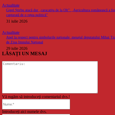
Actualitate
Gigel Știrbu atacă dur „caracatița de la Olt”: „Agricultura românească a fo
capturată de o rețea politică”
31 iulie 2026
Actualitate
Apel la respect pentru simbolurile naționale: mesajul deputatului Mihai Ți
de Ziua Imnului Național
29 iulie 2026
LĂSAȚI UN MESAJ
Comentari
Vă rugăm să introduceți comentariul dvs.!
Nume:*
Introduceți aici numele dvs.