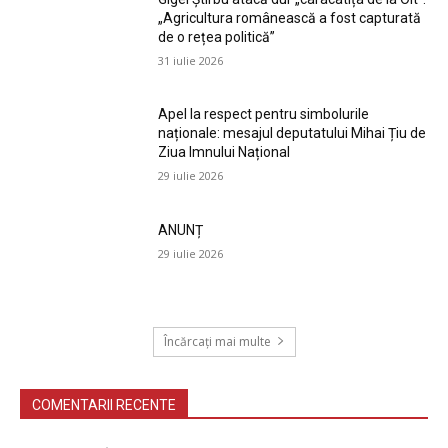
„Agricultura românească a fost capturată
de o rețea politică”
31 iulie 2026
Apel la respect pentru simbolurile
naționale: mesajul deputatului Mihai Țiu de
Ziua Imnului Național
29 iulie 2026
ANUNȚ
29 iulie 2026
Încărcați mai multe
COMENTARII RECENTE