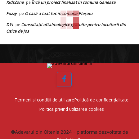
KidsZone
Încă un proiect finalizat în comuna Găneasa
pe
Fuzzy
O casă a luat foc în comuna Pleșoiu
pe
DYI
Consultații oftalmologice gratuite pentru locuitorii din
pe
Osica de Jos
Facebook
Termeni si conditii de utilizare
Politică de confidențialitate
Politica privind utilizarea cookies
©Adevarul din Oltenia 2024 - platforma dezvoltata de