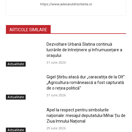
https://www.adevaruldinoltenia.ro
ARTICOLE SIMILARE
Dezvoltare Urbană Slatina continuă
lucrările de întreținere și înfrumusețare a
orașului
31 iulie 2026
Actualitate
Gigel Știrbu atacă dur „caracatița de la Olt”:
„Agricultura românească a fost capturată
de o rețea politică”
31 iulie 2026
Actualitate
Apel la respect pentru simbolurile
naționale: mesajul deputatului Mihai Țiu de
Ziua Imnului Național
29 iulie 2026
Actualitate