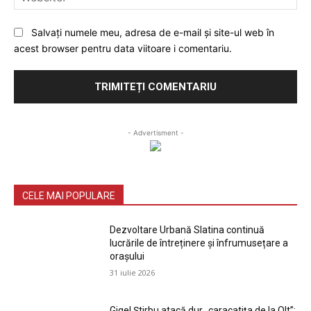
Salvați numele meu, adresa de e-mail și site-ul web în
acest browser pentru data viitoare i comentariu.
- Advertisment -
CELE MAI POPULARE
Dezvoltare Urbană Slatina continuă
lucrările de întreținere și înfrumusețare a
orașului
31 iulie 2026
Gigel Știrbu atacă dur „caracatița de la Olt”: