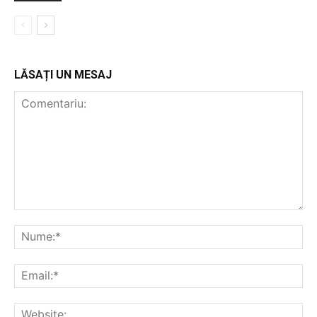
LĂSAȚI UN MESAJ
Comentariu:
Nu
Ema
Web