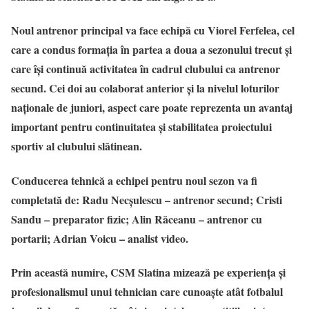
Noul antrenor principal va face echipă cu Viorel Ferfelea, cel
care a condus formația în partea a doua a sezonului trecut și
care își continuă activitatea în cadrul clubului ca antrenor
secund. Cei doi au colaborat anterior și la nivelul loturilor
naționale de juniori, aspect care poate reprezenta un avantaj
important pentru continuitatea și stabilitatea proiectului
sportiv al clubului slătinean.
Conducerea tehnică a echipei pentru noul sezon va fi
completată de: Radu Necșulescu – antrenor secund; Cristi
Sandu – preparator fizic; Alin Răceanu – antrenor cu
portarii; Adrian Voicu – analist video.
Prin această numire, CSM Slatina mizează pe experiența și
profesionalismul unui tehnician care cunoaște atât fotbalul