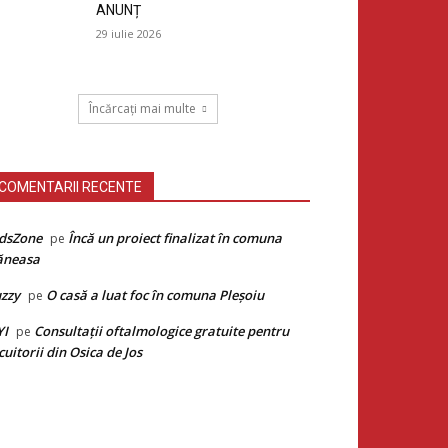
ANUNȚ
29 iulie 2026
Încărcați mai multe
COMENTARII RECENTE
dsZone
Încă un proiect finalizat în comuna
pe
ăneasa
zzy
O casă a luat foc în comuna Pleșoiu
pe
YI
Consultații oftalmologice gratuite pentru
pe
cuitorii din Osica de Jos