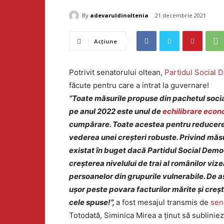
By
adevaruldinoltenia
21 decembrie 2021
Acțiune
Potrivit senatorului oltean,
Partidul Social 
făcute pentru care a intrat la guvernare!
”Toate măsurile propuse din pachetul social
pe anul 2022 este unul de
echilibrare econ
cumpărare.
Toate acestea pentru reducerea 
vederea unei creșteri robuste.
Privind măsu
existat în buget dacă Partidul Social Demo
creșterea nivelului de trai al românilor vize
persoanelor din grupurile vulnerabile. De 
ușor peste povara facturilor mărite și crește
cele spuse!”,
a fost mesajul transmis de
sen
Totodată, Siminica Mirea a ținut să subliniez