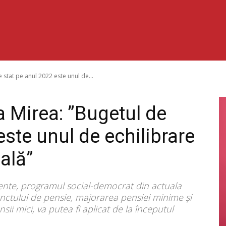
 stat pe anul 2022 este unul de...
a Mirea: ”Bugetul de
este unul de echilibrare
ală”
tente, programul social-democrat din actuala
nctului de pensie, majorarea pensiei minime și
ii mici, va putea fi aplicat de la începutul