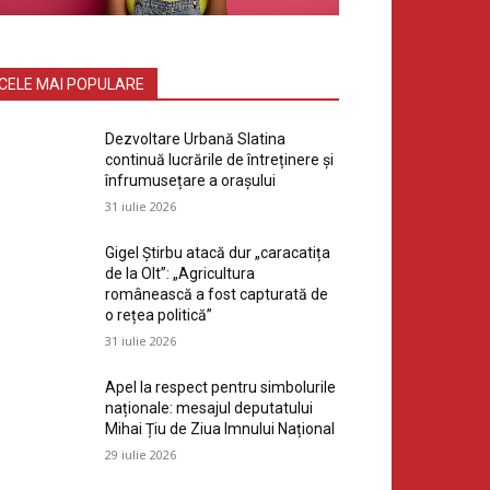
CELE MAI POPULARE
Dezvoltare Urbană Slatina
continuă lucrările de întreținere și
înfrumusețare a orașului
31 iulie 2026
Gigel Știrbu atacă dur „caracatița
de la Olt”: „Agricultura
românească a fost capturată de
o rețea politică”
31 iulie 2026
Apel la respect pentru simbolurile
naționale: mesajul deputatului
Mihai Țiu de Ziua Imnului Național
29 iulie 2026