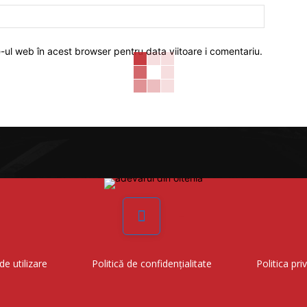
Website:
e-ul web în acest browser pentru data viitoare i comentariu.
Facebook
de utilizare
Politică de confidențialitate
Politica pri