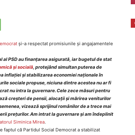
Democrat
și-a respectat promisiunile și angajamentele
 al PSD au finanțarea asigurată, iar bugetul de stat
omică și socială
, protejând simultan puterea de
inflației și stabilizarea economiei naționale în
rile sociale propuse, niciuna dintre acestea nu ar fi
crat nu intra la guvernare.
Cele zece măsuri pentru
ază creșteri de pensii, alocații și mărirea veniturilor
asemenea, vizează sprijinul românilor de a trece mai
rii prețurilor.
Am intrat la guvernare și am îndeplinit
atorul Siminica Mirea
.
e faptul că Partidul Social Democrat a stabilizat