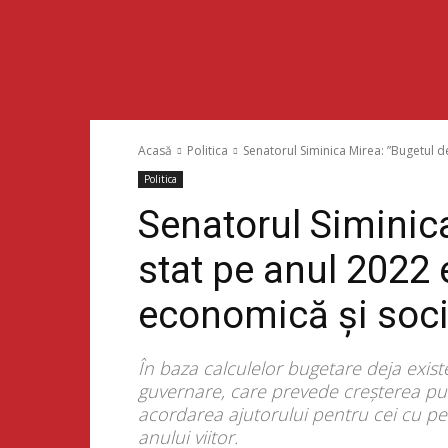
Acasă
Politica
Senatorul Siminica Mirea: ”Bugetul de
Politica
Senatorul Siminic
stat pe anul 2022 
economică și soci
În baza calculelor bugetare deja exis
guvernare, care prevede creșterea pu
acordarea ajutorului pentru cei cu pens
anului viitor.