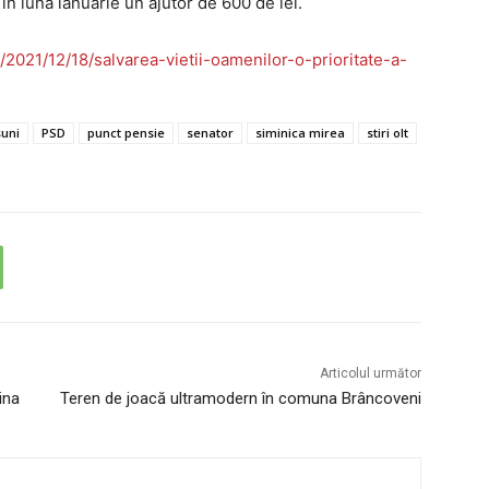
în luna ianuarie un ajutor de 600 de lei.
/2021/12/18/salvarea-vietii-oamenilor-o-prioritate-a-
uni
PSD
punct pensie
senator
siminica mirea
stiri olt
Articolul următor
ina
Teren de joacă ultramodern în comuna Brâncoveni