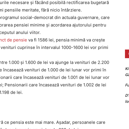
durile necesare și făcând posibilă rectificarea bugetară
mi pensiile meritate, fără nicio întârziere.
 programul social-democrat din actuala guvernare, care
orarea pensiei minime și acordarea ajutorului pentru
ceputul anului viitor.
nct de pensie
va fi 1586 lei, pensia minimă va crește
u venituri cuprinse în intervalul 1000-1600 lei vor primi
tre 1.000 și 1.600 de lei va ajunge la venituri de 2.200
Ki
re încasează venituri de 1.000 de lei lunar vor primi în
G
ionarii care încasează venituri de 1.001 de lei lunar vor
ei; Pensionarii care încasează venituri de 1.002 de lei
Fu
.198 de lei.
D
lo
ură ce pensia este mai mare. Așadar, persoanele care