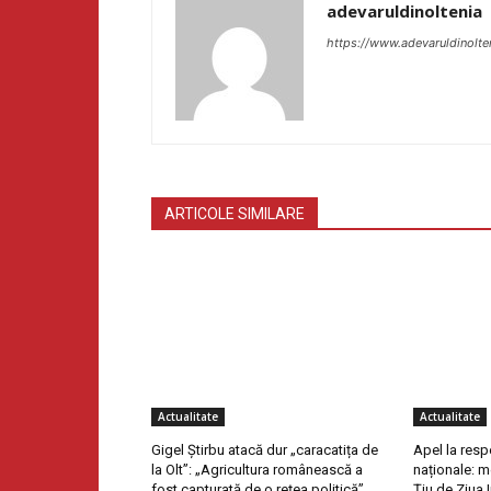
adevaruldinoltenia
https://www.adevaruldinolte
ARTICOLE SIMILARE
Actualitate
Actualitate
Gigel Știrbu atacă dur „caracatița de
Apel la resp
la Olt”: „Agricultura românească a
naționale: m
fost capturată de o rețea politică”
Țiu de Ziua 