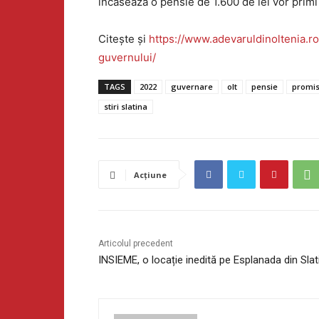
încasează o pensie de 1.600 de lei vor primi 
Citește și
https://www.adevaruldinoltenia.ro
guvernului/
TAGS
2022
guvernare
olt
pensie
promis
stiri slatina
Acțiune
Articolul precedent
INSIEME, o locație inedită pe Esplanada din Slat