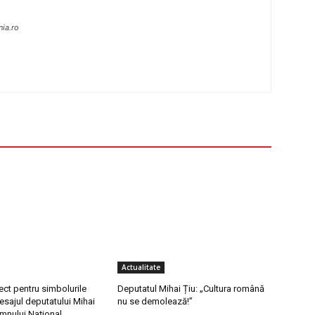
nia.ro
Actualitate
ect pentru simbolurile
Deputatul Mihai Țiu: „Cultura română
esajul deputatului Mihai
nu se demolează!”
Imnului Național