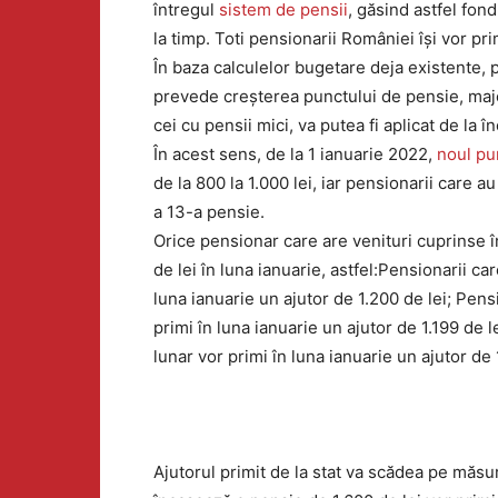
întregul
sistem de pensii
, găsind astfel fon
la timp. Toti pensionarii României își vor pri
În baza calculelor bugetare deja existente,
prevede creșterea punctului de pensie, maj
cei cu pensii mici, va putea fi aplicat de la în
În acest sens, de la 1 ianuarie 2022,
noul pu
de la 800 la 1.000 lei, iar pensionarii care a
a 13-a pensie.
Orice pensionar care are venituri cuprinse în
de lei în luna ianuarie, astfel:Pensionarii ca
luna ianuarie un ajutor de 1.200 de lei; Pens
primi în luna ianuarie un ajutor de 1.199 de l
lunar vor primi în luna ianuarie un ajutor de 1
Ajutorul primit de la stat va scădea pe măs