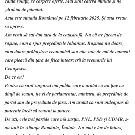
caută soluții, se cârpesc oferte. Mai sunt câteva minute și ne
zdrobim de pământ.
Asta este situația României pe 12 februarie 2025. Și asta vreau
să opresc.
Am venit să salvăm țara de la catastrofă. Nu că ne facem de
rușine, cum a spus președintele Iohannis. Rușinea nu doare,
cum doare prăbușirea economică sau alte sute de mii de oameni
care pleacă din țară de frica întoarcerii la vremurile lui
Ceaușescu.
De ce eu?
Pentru că sunt singurul om politic care a arătat că nu ține cu
dinții de scaun, fie el de parlamentar, ministru, de președinte de
partid sau de președinte de țară. Am arătat că sunt îndeajuns de
puternic încât să renunț la putere.
De azi, cele trei partide care mă susțin, PNL, PSD și UDMR, s-
au unit în Alianța România, Înainte. Nu mai e loc de întors,