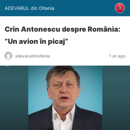
ADEVARUL din Oltenia
Crin Antonescu despre România:
”Un avion în picaj”
adevaruldinoltenia
1 an ago