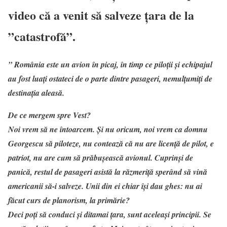
video că a venit să salveze țara de la
”catastrofă”.
” România este un avion în picaj, în timp ce piloții și echipajul
au fost luați ostateci de o parte dintre pasageri, nemulțumiți de
destinația aleasă.
De ce mergem spre Vest?
Noi vrem să ne întoarcem. Și nu oricum, noi vrem ca domnu
Georgescu să piloteze, nu contează că nu are licență de pilot, e
patriot, nu are cum să prăbușească avionul. Cuprinși de
panică, restul de pasageri asistă la răzmeriță sperând să vină
americanii să-i salveze. Unii din ei chiar își dau ghes: nu ai
făcut curs de planorism, la primărie?
Deci poți să conduci și ditamai țara, sunt aceleași principii. Se