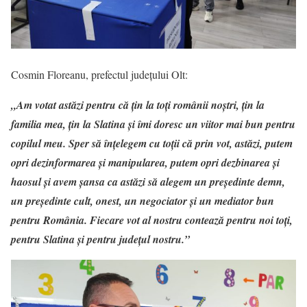
Cosmin Floreanu, prefectul județului Olt:
„Am votat astăzi pentru că țin la toți românii noștri, țin la
familia mea, țin la Slatina și îmi doresc un viitor mai bun pentru
copilul meu. Sper să înțelegem cu toții că prin vot, astăzi, putem
opri dezinformarea și manipularea, putem opri dezbinarea și
haosul și avem șansa ca astăzi să alegem un președinte demn,
un președinte cult, onest, un negociator și un mediator bun
pentru România. Fiecare vot al nostru contează pentru noi toți,
pentru Slatina și pentru județul nostru.”