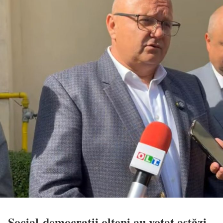
Social-democrații olteni au votat astăzi