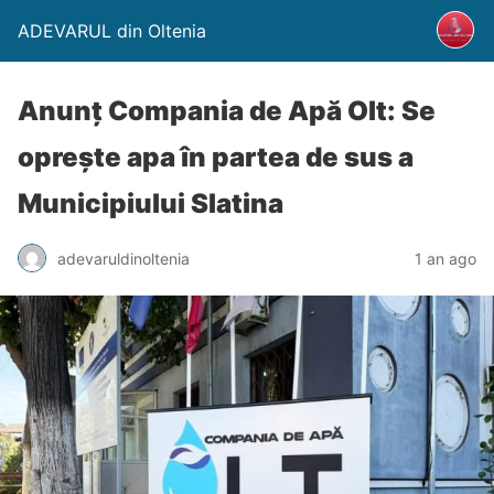
ADEVARUL din Oltenia
Anunț Compania de Apă Olt: Se
oprește apa în partea de sus a
Municipiului Slatina
adevaruldinoltenia
1 an ago