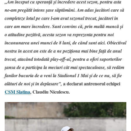
„Am început cu speranță și încredere acest sezon, pentru asta
ne-am pregătit intens șase săptămâni. Am adus jucători care să
completeze lotul pe care l-am avut sezonul trecut, jucători în
care am mare încredere. Sunt convins că, prin multă muncă și
o atitudine pozitivă, acesta sezon va reprezenta pentru noi
încununarea unei munci de 8 luni, de când sunt aici. Obiectivul
nostru în acest an este de a ne poziționa mai bine față de anul
trecut, atacând totodată play-off-ul, pentru a oferi suporterilor
șansa de a participa la meciuri cât mai spectaculoase, să redăm
fanilor bucuria de a veni la Stadionul 1 Mai și de ce nu, să fie
a declarat antrenorul echipei
alături de noi și în deplasare”,
CSM Slatina
, Claudiu Niculescu.