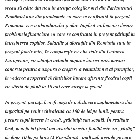
vreau să aduc din nou în atenţia colegilor mei din Parlamentul
României una din problemele cu care se confruntă în prezent
România, cea a abandonului şcolar. Implicit vorbim aici despre
problemele financiare cu care se confruntă în prezent părinţii în
întreţinerea copiilor. Salariile şi alocaţiile din România sunt în
prezent foarte mici, în comparaţie cu alte state din Uniunea
Europeană, iar situaţia actuală impune luarea unei măsuri
concrete pentru a asigura o creştere a venitului net al părinţilor,
în vederea acoperirii cheltuielilor lunare aferente fiecărui copil
cu vârsta de până la 18 ani care merge la şcoală.
În prezent, părinţii beneficiază de o deducere suplimentară din
impozitul pe venit echivalentă cu 100 de lei pe lună, pentru
fiecare copil înscris la creşă, grădiniţă sau şcoală. În realitate
însă, beneficiul fiscal net acordat acestor familii este un „câştig”
de doar 10 lei pe lună (2 Euro/lună) , mult sub nevoile pe care