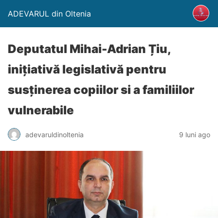
ADEVARUL din Oltenia
Deputatul Mihai-Adrian Țiu,
inițiativă legislativă pentru
susținerea copiilor si a familiilor
vulnerabile
adevaruldinoltenia
9 luni ago