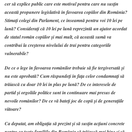
cer să explice public care este motivul pentru care nu susţin
această propunere legislativă în favoarea copiilor din România?
Stimaţi colegi din Parlament, ce înseamnă pentru voi 10 lei pe
lună? Consideraţi că 10 lei pe lună reprezintă un ajutor acordat
de statul român copiilor şi mai mult, că această sumă va
contribui la creşterea nivelului de trai pentru categoriile
vulnerabile?
De ce o lege în favoarea românilor trebuie să fie tergiversată şi
nu este aprobată? Cum răspundeţi în faţa celor condamnaţi să
trăiască cu doar 10 lei în plus pe lună? De ce interesele de
partid şi orgoliile politice sunt în continuare mai presus de
nevoile românilor? De ce vă bateţi joc de copii şi de generaţiile
viitoare?
Ca deputat, am obligaţia să prezint şi să susţin acţiuni concrete
pentru ca toate familiile din România să trăiască mai bine şi să