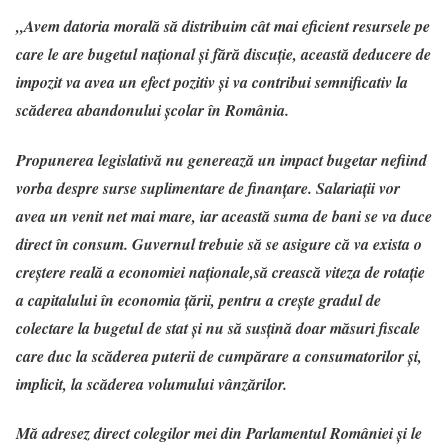
„Avem datoria morală să distribuim cât mai eficient resursele pe
care le are bugetul naţional şi fără discuţie, această deducere de
impozit va avea un efect pozitiv şi va contribui semnificativ la
scăderea abandonului şcolar în România.
Propunerea legislativă nu generează un impact bugetar nefiind
vorba despre surse suplimentare de finanţare. Salariaţii vor
avea un venit net mai mare, iar această suma de bani se va duce
direct în consum. Guvernul trebuie să se asigure că va exista o
creştere reală a economiei naţionale,să crească viteza de rotaţie
a capitalului în economia ţării, pentru a creşte gradul de
colectare la bugetul de stat şi nu să susţină doar măsuri fiscale
care duc la scăderea puterii de cumpărare a consumatorilor şi,
implicit, la scăderea volumului vânzărilor.
Mă adresez direct colegilor mei din Parlamentul României şi le