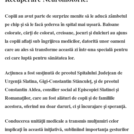
Copiii au avut parte de surprize menite să le aducă zâmbetul
pe chip și să le facă șederea în spital mai ușoară. Baloane
colorate, cărți de colorat, creioane, jocuri și dulciuri au ajuns
la copiii aflați sub îngrijirea medicilor, datorită unor oameni
care au ales să transforme această zi într-una specială pentru
cei care luptă pentru sănătatea lor.
Acțiunea a fost susținută de preotul Spitalului Județean de
Urgență Slatina, Gigi-Constantin Stănculeț, și de preotul
Constantin Aldea, consilier social al Episcopiei Slatinei și
Romanaților, care au fost alături de copii și de familiile
acestora, oferind nu doar daruri, ci și încurajare și speranță.
Conducerea unității medicale a transmis mulțumiri celor
implicați în această inițiativă, subliniind importanța gesturilor