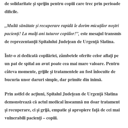
de solidaritate și sprijin pentru copiii care trec prin perioade
dificile.
„Multă sănătate și recuperare rapidă le dorim micuților noștri
este mesajul transmis
pacienți! La mulți ani tuturor copiilor!”,
de reprezentanții Spitalului Județean de Urgență Slatina.
Într-o zi dedicată copilăriei, zâmbetele oferite celor aflați pe
un pat de spital au avut poate cea mai mare valoare. Pentru
câteva momente, grijile și tratamentele au fost înlocuite de
bucuria unor daruri simple, dar primite din inimă.
Prin astfel de acțiuni, Spitalul Județean de Urgență Slatina
demonstrează că actul medical înseamnă nu doar tratament
și recuperare, ci și grijă, empatie și apropiere față de cei mai
vulnerabili pacienți – copiii.