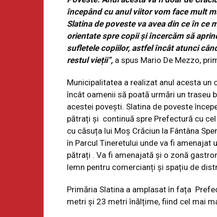
începând cu anul viitor vom face mult mai
Slatina de poveste va avea din ce în ce ma
orientate spre copii și încercăm să aprind
sufletele copiilor, astfel încât atunci câ
restul vieții”,
a spus Mario De Mezzo, prima
Municipalitatea a realizat anul acesta un 
încât oamenii să poată urmări un traseu bine
acestei povești. Slatina de poveste înce
pătrați și continuă spre Prefectură cu cel
cu căsuța lui Moș Crăciun la Fântâna Spera
în Parcul Tineretului unde va fi amenajat
pătrați . Va fi amenajată și o zonă gastr
lemn pentru comercianți și spațiu de distrac
Primăria Slatina a amplasat în fața Prefec
metri și 23 metri înălțime, fiind cel mai ma