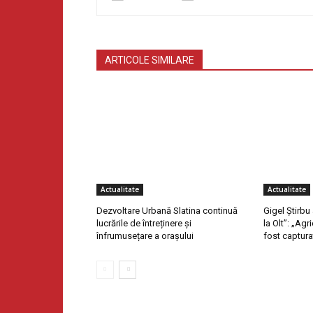
ARTICOLE SIMILARE
Actualitate
Actualitate
Dezvoltare Urbană Slatina continuă
Gigel Știrbu
lucrările de întreținere și
la Olt”: „Ag
înfrumusețare a orașului
fost captura