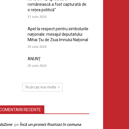
românească a fost capturată de
o rețea politică”
31 iulie 2026
Apel la respect pentru simbolurile
naționale: mesajul deputatului
Mihai Țiu de Ziua Imnului Național
29 iulie 2026
ANUNȚ
29 iulie 2026
Încărcați mai multe
COMENTARII RECENTE
dsZone
Încă un proiect finalizat în comuna
pe