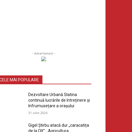
- Advertisment -
CELE MAI POPULARE
Dezvoltare Urbană Slatina
continuă lucrările de întreținere și
înfrumusețare a orașului
31 iulie 2026
Gigel Știrbu atacă dur „caracatița
de la Olt”: „Agricultura