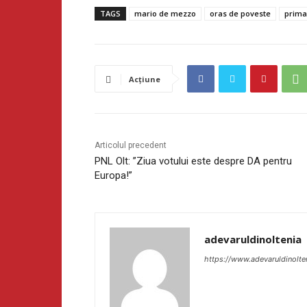
TAGS
mario de mezzo
oras de poveste
primar
Acțiune
Articolul precedent
PNL Olt: ”Ziua votului este despre DA pentru
Europa!”
adevaruldinoltenia
https://www.adevaruldinolte