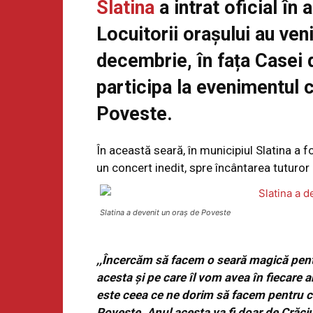
Slatina
a intrat oficial în
Locuitorii orașului au veni
decembrie, în fața Casei d
participa la evenimentul c
Poveste.
În această seară, în municipiul Slatina a fo
un concert inedit, spre încântarea tuturor 
Slatina a devenit un oraș de Poveste
,,Încercăm să facem o seară magică pent
acesta și pe care îl vom avea în fiecare
este ceea ce ne dorim să facem pentru cop
Poveste. Anul acesta va fi doar de Crăciu