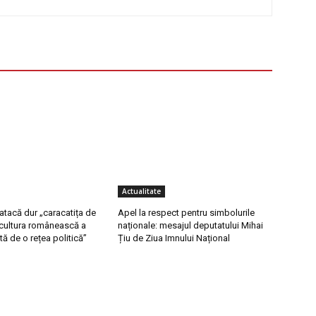
Actualitate
 atacă dur „caracatița de
Apel la respect pentru simbolurile
ricultura românească a
naționale: mesajul deputatului Mihai
tă de o rețea politică”
Țiu de Ziua Imnului Național