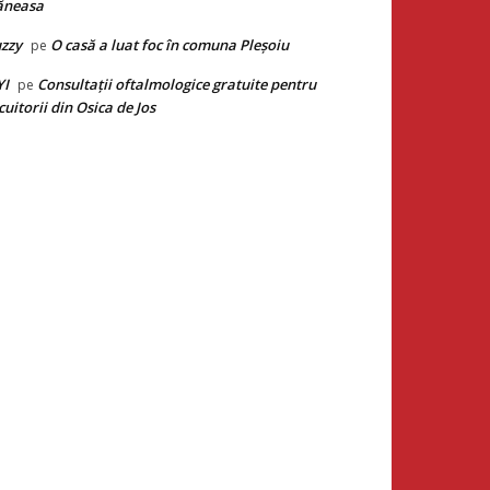
ăneasa
zzy
O casă a luat foc în comuna Pleșoiu
pe
YI
Consultații oftalmologice gratuite pentru
pe
cuitorii din Osica de Jos