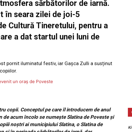
 atmosfera sărbătorilor de iarnă.
t în seara zilei de joi-5
e Cultură Tineretului, pentru a
are a dat startul unei luni de
st pornit iluminatul festiv, iar Gașca Zulli a susținut
copiilor.
ru copii. Conceptul pe care îl introducem de anul
 an de acum încolo se numește Slatina de Poveste și
iii noștri ai municipiului Slatina, o Slatina de
Ki
n și în perioada sărbătorilor de iarnă, dar