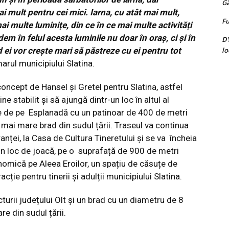
G
 mult pentru cei mici. Iarna, cu atât mai mult,
Fu
i multe luminițe, din ce în ce mai multe activități
em în felul acesta luminile nu doar în oraș, ci și în
D
lo
nd ei vor crește mari să păstreze cu ei pentru tot
rul municipiului Slatina.
concept de Hansel și Gretel pentru Slatina, astfel
 stabilit și să ajungă dintr-un loc în altul al
pe de pe Esplanadă cu un patinoar de 400 de metri
 mai mare brad din sudul țării. Traseul va continua
nței, la Casa de Cultura Tineretului și se va încheia
 un loc de joacă, pe o suprafață de 900 de metri
onomică pe Aleea Eroilor, un spațiu de căsuțe de
ție pentru tinerii și adulții municipiului Slatina.
turii județului Olt și un brad cu un diametru de 8
re din sudul țării.