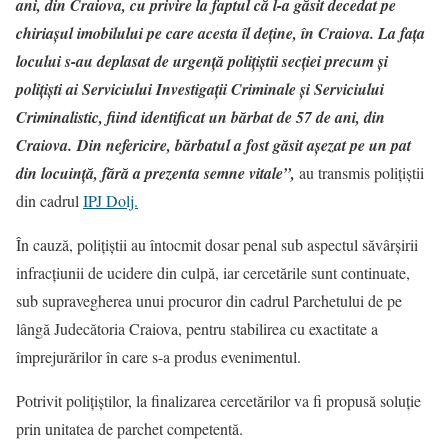
ani, din Craiova, cu privire la faptul că l-a găsit decedat pe
chiriașul imobilului pe care acesta îl deține, în Craiova. La fața
locului s-au deplasat de urgență polițiștii secției precum și
polițiști ai Serviciului Investigații Criminale și Serviciului
Criminalistic, fiind identificat un bărbat de 57 de ani, din
Craiova. Din nefericire, bărbatul a fost găsit așezat pe un pat
din locuință, fără a prezenta semne vitale”,
au transmis polițiștii
din cadrul
IPJ Dolj.
În cauză, polițiștii au întocmit dosar penal sub aspectul săvârșirii
infracțiunii de ucidere din culpă, iar cercetările sunt continuate,
sub supravegherea unui procuror din cadrul Parchetului de pe
lângă Judecătoria Craiova, pentru stabilirea cu exactitate a
împrejurărilor în care s-a produs evenimentul.
Potrivit polițiștilor, la finalizarea cercetărilor va fi propusă soluţie
prin unitatea de parchet competentă.