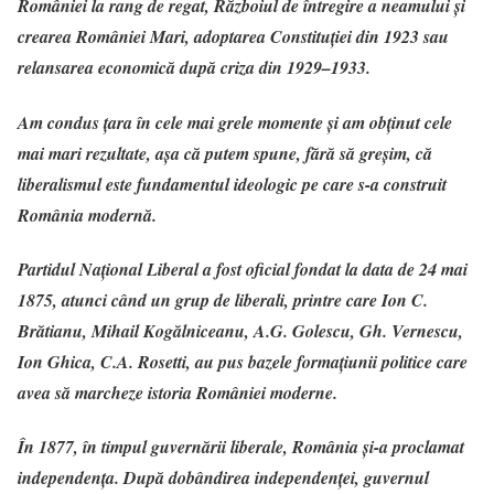
României la rang de regat, Războiul de întregire a neamului și
crearea României Mari, adoptarea Constituției din 1923 sau
relansarea economică după criza din 1929–1933.
Am condus țara în cele mai grele momente și am obținut cele
mai mari rezultate, așa că putem spune, fără să greșim, că
liberalismul este fundamentul ideologic pe care s-a construit
România modernă.
Partidul Național Liberal a fost oficial fondat la data de 24 mai
1875
, atunci când un grup de liberali, printre care Ion C.
Brătianu, Mihail Kogălniceanu, A.G. Golescu, Gh. Vernescu,
Ion Ghica, C.A. Rosetti, au pus bazele formațiunii politice care
avea să marcheze istoria României moderne.
În 1877, în timpul guvernării liberale, România și-a proclamat
independența. După dobândirea independenței, guvernul