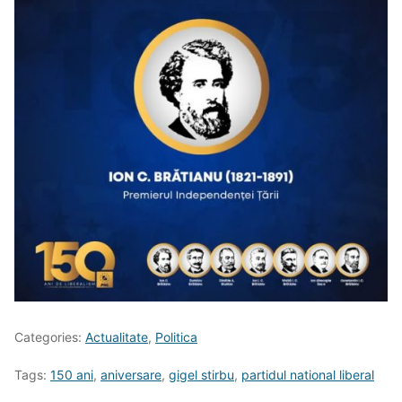
Categories:
Actualitate
,
Politica
Tags:
150 ani
,
aniversare
,
gigel stirbu
,
partidul national liberal