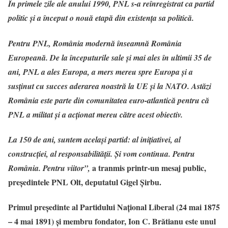
În primele zile ale anului 1990, PNL s-a reînregistrat ca partid
politic și a început o nouă etapă din existența sa politică.
Pentru PNL, România modernă înseamnă România
Europeană. De la începuturile sale și mai ales în ultimii 35 de
ani, PNL a ales Europa, a mers mereu spre Europa și a
susținut cu succes aderarea noastră la UE și la NATO. Astăzi
România este parte din comunitatea euro-atlantică pentru că
PNL a militat și a acționat mereu către acest obiectiv.
La 150 de ani, suntem același partid: al inițiativei, al
construcției, al responsabilității.
Și vom continua. Pentru
a tranmis printr-un mesaj public,
România. Pentru viitor”,
președintele PNL Olt, deputatul Gigel Șirbu.
Primul președinte al Partidului Național Liberal (24 mai 1875
– 4 mai 1891) și membru fondator, Ion C. Brătianu este unul