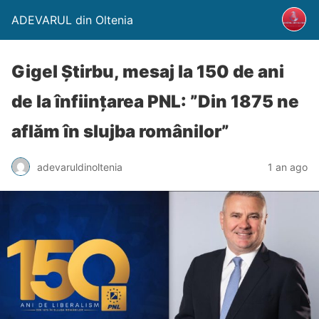
ADEVARUL din Oltenia
Gigel Știrbu, mesaj la 150 de ani
de la înființarea PNL: ”Din 1875 ne
aflăm în slujba românilor”
adevaruldinoltenia
1 an ago