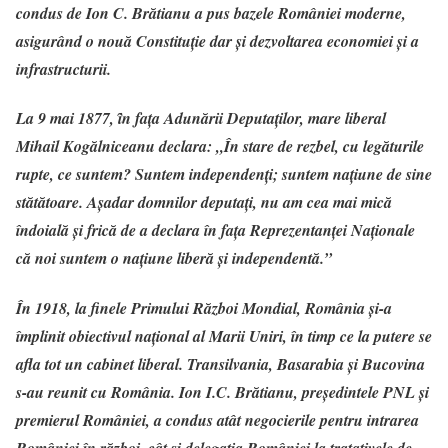
condus de Ion C. Brătianu a pus bazele României moderne,
asigurând o nouă Constituție dar și dezvoltarea economiei și a
infrastructurii.
La 9 mai 1877, ȋn faţa Adunării Deputaţilor, mare liberal
Mihail Kogălniceanu declara: „În stare de rezbel, cu legăturile
rupte, ce suntem? Suntem independenţi; suntem naţiune de sine
stătătoare. Aşadar domnilor deputaţi, nu am cea mai mică
îndoială şi frică de a declara în faţa Reprezentanţei Naţionale
că noi suntem o naţiune liberă şi independentă.”
În 1918, la finele Primului Război Mondial, România și-a
împlinit obiectivul național al Marii Uniri, în timp ce la putere se
afla tot un cabinet liberal.
Transilvania, Basarabia și Bucovina
s-au reunit cu România. Ion I.C. Brătianu, președintele PNL și
premierul României, a condus atât negocierile pentru intrarea
României în război, cât și delegația României la tratativele de